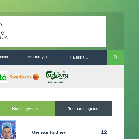
utsal
Visi turnyrai
Rezultatyviausi
Nedrausmingiausi
12
German Rudnev