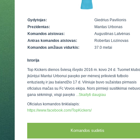
Gydytojas:
Giedrius Pavilionis
Prezidentas:
Mantas Urbonas
Komandos atstovas:
Augustinas Latvėnas
Antras komandos atstovas:
Robertas Lozinovas
Komandos amžiaus vidurkis:
37.0 metai
Istorija
Top Kickers dienos šviesą išvydo 2016 m. kovo 24 d. Tuomet klub
įkūrėjui Mantui Urbonui pavyko per mėnesį prikviesti futbolo
entuziastų ir jau balandžio 17 d. Vilniuje buvo sužaistas pirmasis
oficialus mačas su Fc Vovos ekipa. Nors pirmieji susitikimai nebuv
gana sėkmingi, visgi pavyko
...Skaityti daugiau
Oficialus komandos tinklalapis:
https://www.facebook.com/TopKickers/
Komandos sudėtis