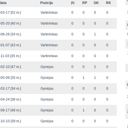
data
Pozicija
ĮV.
RP
GK
RK
03-17 [52 m.]
Vartininkas
0
0
0
0
05-20 [40 m.]
Vartininkas
0
0
0
0
08-28 [34 m.]
Vartininkas
0
0
1
0
01-07 [43 m.]
Vartininkas
0
0
0
0
11-03 [35 m.]
Vartininkas
0
0
0
0
02-10 [47 m.]
Gynėjas
0
0
2
0
05-09 [35 m.]
Gynėjas
0
1
1
0
03-17 [34 m.]
Gynėjas
0
0
0
0
04-24 [38 m.]
Gynėjas
0
0
0
0
09-17 [48 m.]
Gynėjas
0
1
0
0
10-10 [39 m.]
Gynėjas
0
0
0
0