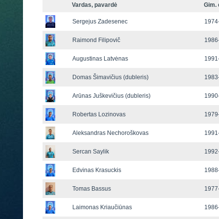
Vardas, pavardė
Gim. 
Sergejus Zadesenec
1974-
Raimond Filipovič
1986-
Augustinas Latvėnas
1991-
Domas Šimavičius (dubleris)
1983-
Arūnas Juškevičius (dubleris)
1990-
Robertas Lozinovas
1979-
Aleksandras Nechoroškovas
1991-
Sercan Saylik
1992-
Edvinas Krasuckis
1988-
Tomas Bassus
1977-
Laimonas Kriaučiūnas
1986-