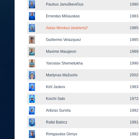
Paulius Januškevičius
1990-
Ernestas Miliauskas
1983-
Aidas Monkus (dubleris)
*
1985-
Guillermo Velazquez
1985-
Maxime Maugeon
1989-
Yaroslav Shemetukha
1990-
Martynas Mažuolis
2002-
Kiril Jaskov
1983-
Koichi Sato
1972-
Artūras Survila
1992-
Rafal Babicz
1991-
Rimgaudas Girnys
1992-