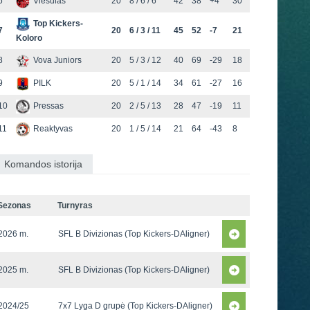
6
Viesulas
20
8 / 6 / 6
42
38
+4
30
Top Kickers-
7
20
6 / 3 / 11
45
52
-7
21
Koloro
8
Vova Juniors
20
5 / 3 / 12
40
69
-29
18
9
PILK
20
5 / 1 / 14
34
61
-27
16
10
Pressas
20
2 / 5 / 13
28
47
-19
11
11
Reaktyvas
20
1 / 5 / 14
21
64
-43
8
Komandos istorija
Sezonas
Turnyras
2026 m.
SFL B Divizionas (Top Kickers-DAligner)
2025 m.
SFL B Divizionas (Top Kickers-DAligner)
2024/25
7x7 Lyga D grupė (Top Kickers-DAligner)