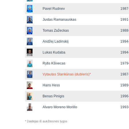
Pavel Rudnev
1987-
Justas Ramanauskas
1991-
Tomas Zažeckas
1988-
Andžej Ladinskij
1994-
Lukas Kudaba
1994-
Rytis Kšivecas
1979-
Vytautas Stankūnas (dubleris)
*
1987-
Hans Hess
1989-
Benas Pinigis
1996-
Alvaro Moreno Morillo
1993-
* žaidėjas iš aukštesnės lygos