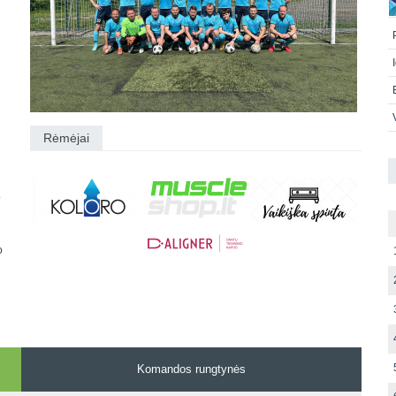
Rėmėjai
o
o
Komandos rungtynės