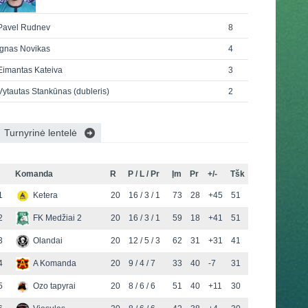
Pavel Rudnev
8
Ignas Novikas
4
Eimantas Kateiva
3
Vytautas Stankūnas (dubleris)
2
Turnyrinė lentelė
Komanda
R
P / L / Pr
Įm
Pr
+/-
Tšk
1
Ketera
20
16 / 3 / 1
73
28
+45
51
2
FK Medžiai 2
20
16 / 3 / 1
59
18
+41
51
3
Olandai
20
12 / 5 / 3
62
31
+31
41
4
A Komanda
20
9 / 4 / 7
33
40
-7
31
5
Ozo tapyrai
20
8 / 6 / 6
51
40
+11
30