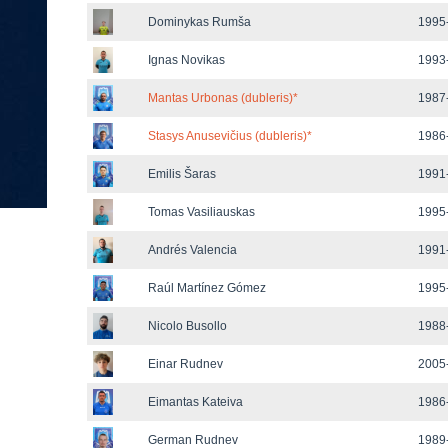
Dominykas Rumša
1995-
Ignas Novikas
1993-
Mantas Urbonas (dubleris)
*
1987-
Stasys Anusevičius (dubleris)
*
1986-
Emilis Šaras
1991-
Tomas Vasiliauskas
1995-
Andrés Valencia
1991-
Raúl Martínez Gómez
1995-
Nicolo Busollo
1988-
Einar Rudnev
2005-
Eimantas Kateiva
1986-
German Rudnev
1989-