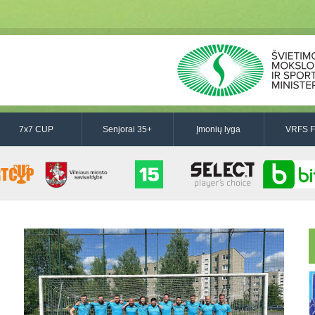
7x7 CUP
Senjorai 35+
Įmonių lyga
VRFS F