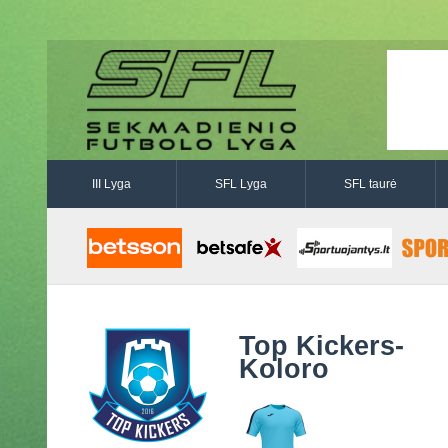
III Lyga
SFL Lyga
SFL taurė
Top Kickers-
Koloro