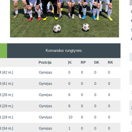
Komandos rungtynės
Pozicija
ĮV.
RP
GK
RK
 [42 m.]
Gynėjas
0
0
0
0
 [41 m.]
Gynėjas
0
0
0
0
 [28 m.]
Gynėjas
6
0
0
0
 [29 m.]
Gynėjas
8
0
0
0
 [29 m.]
Gynėjas
10
0
0
0
 [34 m.]
Gynėjas
1
0
0
0