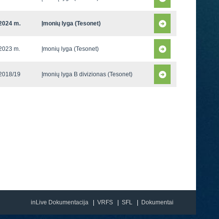
2024 m.
Įmonių lyga (Tesonet)
2023 m.
Įmonių lyga (Tesonet)
2018/19
Įmonių lyga B divizionas (Tesonet)
inLive Dokumentacija
VRFS
SFL
Dokumentai