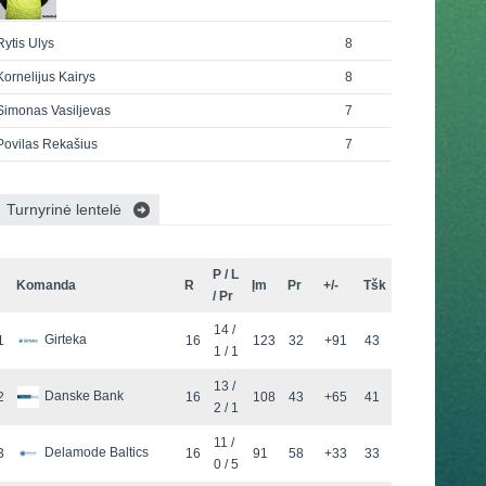
Rytis Ulys
8
Kornelijus Kairys
8
Simonas Vasiljevas
7
Povilas Rekašius
7
Turnyrinė lentelė
P / L
Komanda
R
Įm
Pr
+/-
Tšk
/ Pr
14 /
Girteka
1
16
123
32
+91
43
1 / 1
13 /
Danske Bank
2
16
108
43
+65
41
2 / 1
11 /
Delamode Baltics
3
16
91
58
+33
33
0 / 5