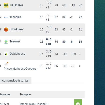
7 / 1
IKI Lietuva
4
16
73
60
+13
22
/ 8
7 / 1
Teltonika
5
16
87
89
-2
22
/ 8
7 / 0
Swedbank
6
16
93
95
-2
21
/ 9
6 / 0
Tesonet
7
16
74
80
-6
18
/ 10
3 / 0
Guidehouse
8
16
43
163
-120
9
/ 13
1 / 1
9
16
36
108
-72
4
/ 14
PricewaterhouseCoopers
Komandos istorija
Sezonas
Turnyras
2025 m.
Įmonių lyga (Tesonet)