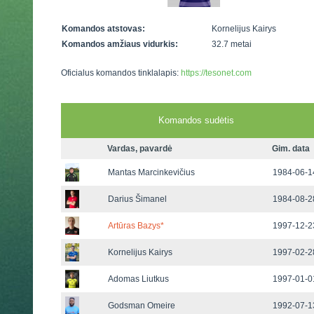
Komandos atstovas:
Kornelijus Kairys
Komandos amžiaus vidurkis:
32.7 metai
Oficialus komandos tinklalapis:
https://tesonet.com
Komandos sudėtis
Vardas, pavardė
Gim. data
Mantas Marcinkevičius
1984-06-14
Darius Šimanel
1984-08-28
Artūras Bazys
*
1997-12-23
Kornelijus Kairys
1997-02-28
Adomas Liutkus
1997-01-01
Godsman Omeire
1992-07-13