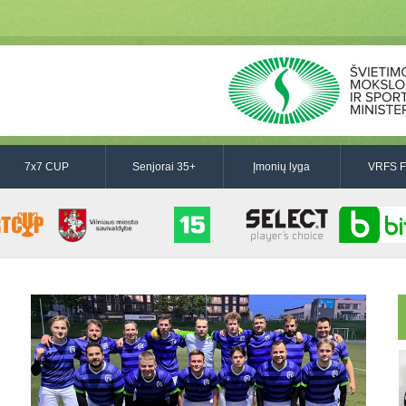
7x7 CUP
Senjorai 35+
Įmonių lyga
VRFS F