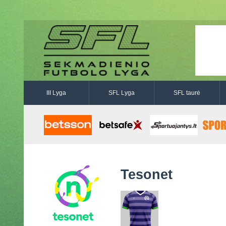
III Lyga
SFL Lyga
SFL taurė
Tesonet