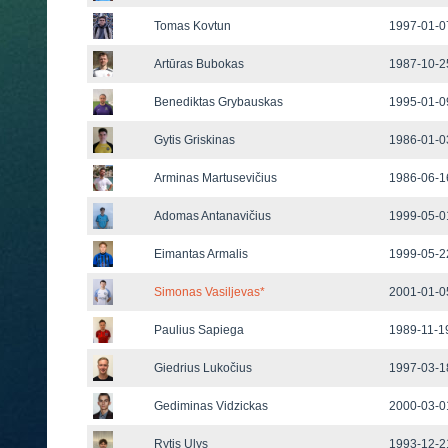
Tomas Kovtun
1997-01-07
Artūras Bubokas
1987-10-25
Benediktas Grybauskas
1995-01-09
Gytis Griskinas
1986-01-03
Arminas Martusevičius
1986-06-16
Adomas Antanavičius
1999-05-01
Eimantas Armalis
1999-05-22
Simonas Vasiljevas
*
2001-01-05
Paulius Sapiega
1989-11-19
Giedrius Lukočius
1997-03-18
Gediminas Vidzickas
2000-03-01
Rytis Ulys
1993-12-21