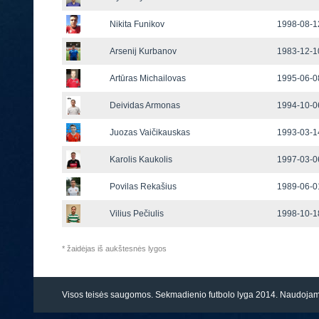
Nikita Funikov
1998-08-12
Arsenij Kurbanov
1983-12-10
Artūras Michailovas
1995-06-08
Deividas Armonas
1994-10-06
Juozas Vaičikauskas
1993-03-14
Karolis Kaukolis
1997-03-06
Povilas Rekašius
1989-06-01
Vilius Pečiulis
1998-10-18
* žaidėjas iš aukštesnės lygos
Visos teisės saugomos. Sekmadienio futbolo lyga 2014. Naudoj