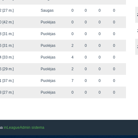
 [27 m.]
Saugas
0
0
0
0
 [42 m.]
Puolėjas
0
0
0
0
 [31 m.]
Puolėjas
0
0
0
0
 [31 m.]
Puolėjas
2
0
0
0
 [33 m.]
Puolėjas
4
0
0
0
 [29 m.]
Puolėjas
2
0
0
0
 [37 m.]
Puolėjas
7
0
0
0
 [27 m.]
Puolėjas
0
0
0
0
ama
inLeagueAdmin sistema