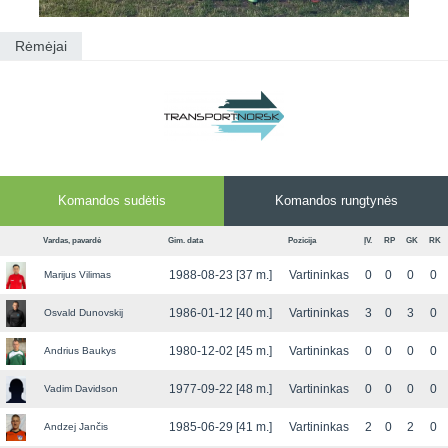
Rėmėjai
Komandos sudėtis
Komandos rungtynės
Vardas, pavardė
Gim. data
Pozicija
ĮV.
RP
GK
RK
1988-08-23 [37 m.]
Vartininkas
0
0
0
0
Marijus Vilimas
1986-01-12 [40 m.]
Vartininkas
3
0
3
0
Osvald Dunovskij
1980-12-02 [45 m.]
Vartininkas
0
0
0
0
Andrius Baukys
1977-09-22 [48 m.]
Vartininkas
0
0
0
0
Vadim Davidson
1985-06-29 [41 m.]
Vartininkas
2
0
2
0
Andzej Jančis