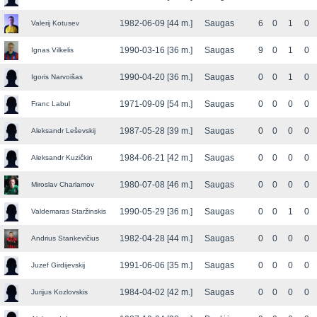
1982-06-09 [44 m.]
Saugas
6
0
1
0
Valerij Kotusev
1990-03-16 [36 m.]
Saugas
9
0
1
0
Ignas Vilkelis
1990-04-20 [36 m.]
Saugas
0
0
1
0
Igoris Narvoišas
1971-09-09 [54 m.]
Saugas
0
0
0
0
Franc Labul
1987-05-28 [39 m.]
Saugas
0
0
0
0
Aleksandr Leševskij
1984-06-21 [42 m.]
Saugas
0
0
0
0
Aleksandr Kuzičkin
1980-07-08 [46 m.]
Saugas
0
0
0
0
Miroslav Charlamov
1990-05-29 [36 m.]
Saugas
0
0
1
0
Valdemaras Staržinskis
1982-04-28 [44 m.]
Saugas
0
0
0
0
Andrius Stankevičius
1991-06-06 [35 m.]
Saugas
0
0
0
0
Juzef Girdijevskij
1984-04-02 [42 m.]
Saugas
0
0
0
0
Jurijus Kozlovskis