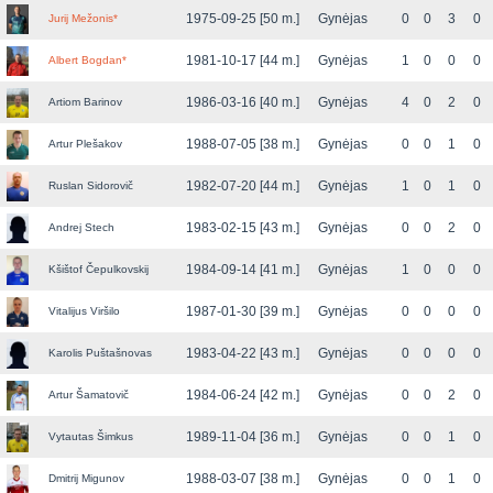
1975-09-25 [50 m.]
Gynėjas
0
0
3
0
Jurij Mežonis
*
1981-10-17 [44 m.]
Gynėjas
1
0
0
0
Albert Bogdan
*
1986-03-16 [40 m.]
Gynėjas
4
0
2
0
Artiom Barinov
1988-07-05 [38 m.]
Gynėjas
0
0
1
0
Artur Plešakov
1982-07-20 [44 m.]
Gynėjas
1
0
1
0
Ruslan Sidorovič
1983-02-15 [43 m.]
Gynėjas
0
0
2
0
Andrej Stech
1984-09-14 [41 m.]
Gynėjas
1
0
0
0
Kšištof Čepulkovskij
1987-01-30 [39 m.]
Gynėjas
0
0
0
0
Vitalijus Viršilo
1983-04-22 [43 m.]
Gynėjas
0
0
0
0
Karolis Puštašnovas
1984-06-24 [42 m.]
Gynėjas
0
0
2
0
Artur Šamatovič
1989-11-04 [36 m.]
Gynėjas
0
0
1
0
Vytautas Šimkus
1988-03-07 [38 m.]
Gynėjas
0
0
1
0
Dmitrij Migunov