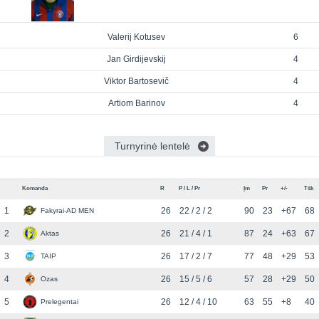
Valerij Kotusev
6
Jan Girdijevskij
4
Viktor Bartosevič
4
Artiom Barinov
4
Turnyrinė lentelė
Komanda
R
P / L / Pr
Įm
Pr
+/-
Tšk
1
26
22 / 2 / 2
90
23
+67
68
Fakyrai-AD MEN
2
26
21 / 4 / 1
87
24
+63
67
Aktas
3
26
17 / 2 / 7
77
48
+29
53
TAIP
4
26
15 / 5 / 6
57
28
+29
50
Ozas
5
26
12 / 4 / 10
63
55
+8
40
Prelegentai