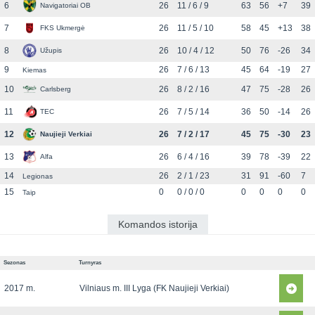
6
26
11 / 6 / 9
63
56
+7
39
Navigatoriai OB
7
26
11 / 5 / 10
58
45
+13
38
FKS Ukmergė
8
26
10 / 4 / 12
50
76
-26
34
Užupis
9
26
7 / 6 / 13
45
64
-19
27
Kiemas
10
26
8 / 2 / 16
47
75
-28
26
Carlsberg
11
26
7 / 5 / 14
36
50
-14
26
TEC
12
26
7 / 2 / 17
45
75
-30
23
Naujieji Verkiai
13
26
6 / 4 / 16
39
78
-39
22
Alfa
14
26
2 / 1 / 23
31
91
-60
7
Legionas
15
0
0 / 0 / 0
0
0
0
0
Taip
Komandos istorija
Sezonas
Turnyras
2017 m.
Vilniaus m. III Lyga (FK Naujieji Verkiai)