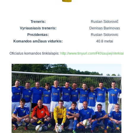
7x7 vasaros
Euro2016
VRFS Futsal
lyga
Vilnius
Cup
Lyga 8x8
Aukštaitijos
Treneris:
Ruslan Sidorovič
Įmonių lyga
senjorų
Vyriausiasis treneris:
Denisas Barinovas
SFL rudens
čempionatas
Prezidentas:
Ruslan Sidorovic
taurė
Komandos amžiaus vidurkis:
40.8 metai
Snaigės taurė
Oficialus komandos tinklalapis:
http://www.tinyurl.com/FKNaujiejiVerkiai