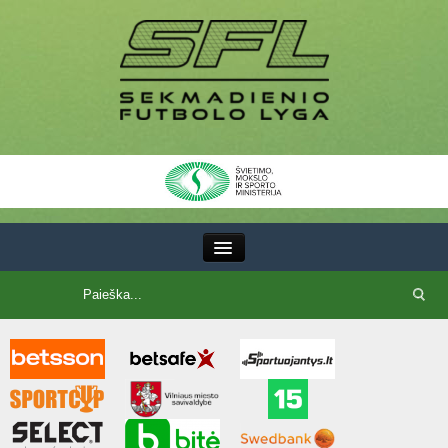
III Lyga
SFL Lyga
SFL taurė
7x7 CUP