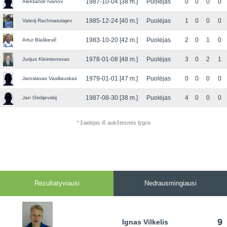
1987-10-04 [38 m.]
Puolėjas
0
0
0
0
Aleksandr Ivanov
1985-12-24 [40 m.]
Puolėjas
1
0
0
0
Valerij Rachmatulajev
1983-10-20 [42 m.]
Puolėjas
2
0
1
0
Artur Blaškevič
1978-01-08 [48 m.]
Puolėjas
3
0
2
1
Jurijus Kleimionovas
1979-01-01 [47 m.]
Puolėjas
0
0
0
0
Jaroslavas Vasiliauskas
1987-08-30 [38 m.]
Puolėjas
4
0
0
0
Jan Girdijevskij
* žaidėjas iš aukštesnės lygos
Rezultatyviausi
Nedrausmingiausi
9
Ignas Vilkelis