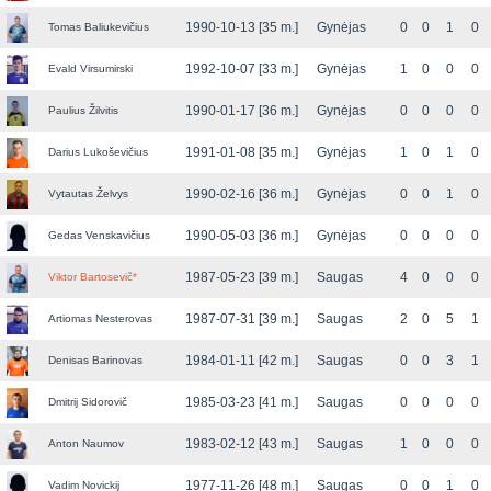
1990-10-13 [35 m.]
Gynėjas
0
0
1
0
Tomas Baliukevičius
1992-10-07 [33 m.]
Gynėjas
1
0
0
0
Evald Virsumirski
1990-01-17 [36 m.]
Gynėjas
0
0
0
0
Paulius Žilvitis
1991-01-08 [35 m.]
Gynėjas
1
0
1
0
Darius Lukoševičius
1990-02-16 [36 m.]
Gynėjas
0
0
1
0
Vytautas Želvys
1990-05-03 [36 m.]
Gynėjas
0
0
0
0
Gedas Venskavičius
1987-05-23 [39 m.]
Saugas
4
0
0
0
Viktor Bartosevič
*
1987-07-31 [39 m.]
Saugas
2
0
5
1
Artiomas Nesterovas
1984-01-11 [42 m.]
Saugas
0
0
3
1
Denisas Barinovas
1985-03-23 [41 m.]
Saugas
0
0
0
0
Dmitrij Sidorovič
1983-02-12 [43 m.]
Saugas
1
0
0
0
Anton Naumov
1977-11-26 [48 m.]
Saugas
0
0
1
0
Vadim Novickij