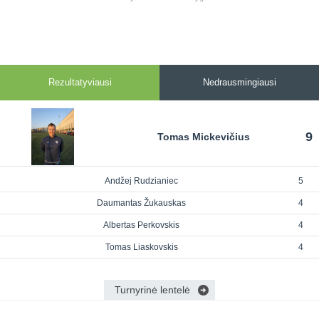
Rezultatyviausi
Nedrausmingiausi
9
Tomas Mickevičius
Andžej Rudzianiec
5
Daumantas Žukauskas
4
Albertas Perkovskis
4
Tomas Liaskovskis
4
Turnyrinė lentelė