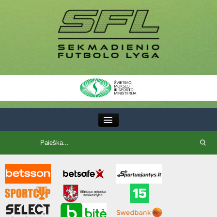
III Lyga
SFL Lyga
SFL taurė
7x7 CUP