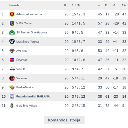
Komanda
R
P / L / Pr
Įm
Pr
+/-
Tšk
1
20
15 / 2 / 3
45
17
+28
47
Advoco-A komanda
2
20
14 / 1 / 5
57
28
+29
42
VJFK Trakai
3
20
9 / 6 / 5
47
33
+14
33
SK Nemenčinė-Hegvita
4
20
10 / 3 / 7
33
29
+4
33
Mostiškės-Tonitra
5
20
9 / 5 / 6
53
42
+11
32
Ave.Ko.
6
20
10 / 2 / 8
47
36
+11
32
Širvintos
7
20
9 / 4 / 7
42
37
+5
30
Viltis B
8
20
5 / 4 / 11
29
47
-18
19
Viesulas
9
20
5 / 3 / 12
33
50
-17
18
Kruša-Basica
10
20
3 / 5 / 12
38
61
-23
14
Futbolo broliai RAILANA
11
20
2 / 3 / 15
31
75
-44
9
Geležinis Vilkas
Komandos istorija