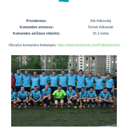
7x7 vasaros
Euro2016
VRFS Futsal
lyga
Vilnius
Cup
Lyga 8x8
Aukštaitijos
Prezidentas:
Alik Kitkovskij
Įmonių lyga
senjorų
Komandos atstovas:
Tomek Kitkowski
SFL rudens
čempionatas
Komandos amžiaus vidurkis:
35.3 metai
taurė
Oficialus komandos tinklalapis:
https://www.facebook.com/Futbolobroliai
Snaigės taurė