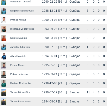
1990-02-22 [36 m.]
Gynėjas
0
0
2
0
Valdemar Tunkevič
1988-12-11 [37 m.]
Gynėjas
3
1
0
0
Edgaras Spiglazovas
1990-04-03 [36 m.]
Gynėjas
0
0
0
0
Pranas Mickus
1993-06-23 [33 m.]
Gynėjas
2
0
2
0
Ričardas Dobrovolskis
1990-03-07 [36 m.]
Gynėjas
0
0
1
0
Karolis Maškalo
1990-07-18 [36 m.]
Gynėjas
1
0
0
0
Jaroslav Kitkovskij
1994-06-01 [32 m.]
Gynėjas
2
0
3
0
Albert Masliuk
1995-05-18 [31 m.]
Gynėjas
0
0
0
0
Ernest Moroz
1993-03-24 [33 m.]
Gynėjas
0
0
1
0
Erikas Laškovas
1996-12-03 [29 m.]
Gynėjas
0
1
3
0
Dariusz Rudzianiec
1990-07-17 [36 m.]
Saugas
11
4
3
0
Tomas Mickevičius
1994-08-17 [31 m.]
Saugas
4
1
2
0
Tomas Liaskovskis