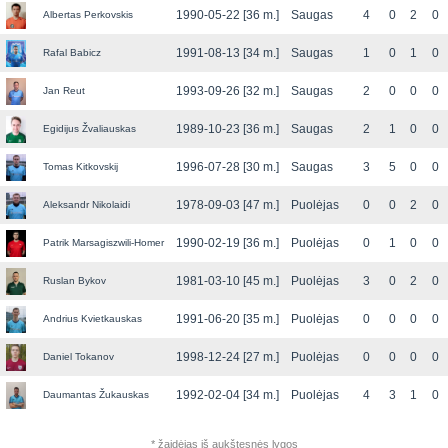
1990-05-22 [36 m.]
Saugas
4
0
2
0
Albertas Perkovskis
1991-08-13 [34 m.]
Saugas
1
0
1
0
Rafal Babicz
1993-09-26 [32 m.]
Saugas
2
0
0
0
Jan Reut
1989-10-23 [36 m.]
Saugas
2
1
0
0
Egidijus Žvaliauskas
1996-07-28 [30 m.]
Saugas
3
5
0
0
Tomas Kitkovskij
1978-09-03 [47 m.]
Puolėjas
0
0
2
0
Aleksandr Nikolaidi
1990-02-19 [36 m.]
Puolėjas
0
1
0
0
Patrik Marsagiszwili-Homer
1981-03-10 [45 m.]
Puolėjas
3
0
2
0
Ruslan Bykov
1991-06-20 [35 m.]
Puolėjas
0
0
0
0
Andrius Kvietkauskas
1998-12-24 [27 m.]
Puolėjas
0
0
0
0
Daniel Tokanov
1992-02-04 [34 m.]
Puolėjas
4
3
1
0
Daumantas Žukauskas
* žaidėjas iš aukštesnės lygos