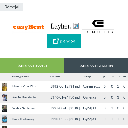
Rėmėjai
Komandos sudėtis
Komandos rungtynės
Vardas, pavardė
Gim. data
Pozicija
ĮV.
RP
GK
RK
1992-06-12 [34 m.]
Vartininkas
0
0
1
0
Mantas Kulevičius
1976-01-24 [50 m.]
Gynėjas
5
0
3
0
Andžej Rudzianiec
1991-06-13 [35 m.]
Gynėjas
0
2
0
0
Valdas Saulėnas
1990-05-22 [36 m.]
Gynėjas
0
1
1
0
Daniel Balkovskij