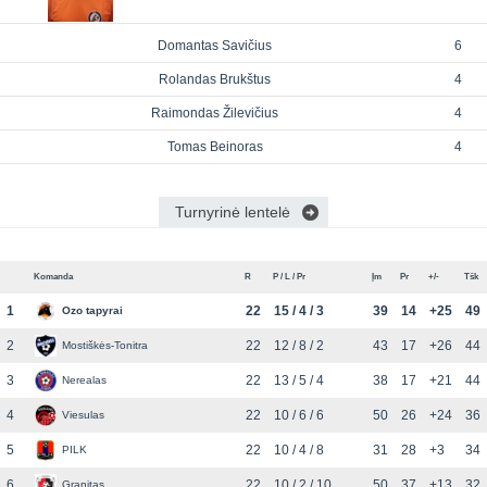
Domantas Savičius
6
Rolandas Brukštus
4
Raimondas Žilevičius
4
Tomas Beinoras
4
Turnyrinė lentelė
Komanda
R
P / L / Pr
Įm
Pr
+/-
Tšk
1
22
15 / 4 / 3
39
14
+25
49
Ozo tapyrai
2
22
12 / 8 / 2
43
17
+26
44
Mostiškės-Tonitra
3
22
13 / 5 / 4
38
17
+21
44
Nerealas
4
22
10 / 6 / 6
50
26
+24
36
Viesulas
5
22
10 / 4 / 8
31
28
+3
34
PILK
6
22
10 / 2 / 10
50
37
+13
32
Granitas