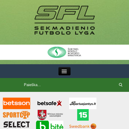
III Lyga
SFL Lyga
SFL taurė
7x7 CUP