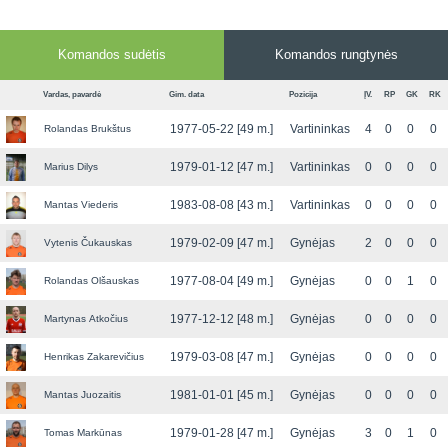
Komandos sudėtis
Komandos rungtynės
Vardas, pavardė
Gim. data
Pozicija
ĮV.
RP
GK
RK
1977-05-22 [49 m.]
Vartininkas
4
0
0
0
Rolandas Brukštus
1979-01-12 [47 m.]
Vartininkas
0
0
0
0
Marius Dilys
1983-08-08 [43 m.]
Vartininkas
0
0
0
0
Mantas Viederis
1979-02-09 [47 m.]
Gynėjas
2
0
0
0
Vytenis Čukauskas
1977-08-04 [49 m.]
Gynėjas
0
0
1
0
Rolandas Olšauskas
1977-12-12 [48 m.]
Gynėjas
0
0
0
0
Martynas Atkočius
1979-03-08 [47 m.]
Gynėjas
0
0
0
0
Henrikas Zakarevičius
1981-01-01 [45 m.]
Gynėjas
0
0
0
0
Mantas Juozaitis
1979-01-28 [47 m.]
Gynėjas
3
0
1
0
Tomas Markūnas