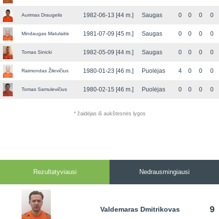
1982-06-13 [44 m.]
Saugas
0
0
0
0
Aurimas Draugelis
1981-07-09 [45 m.]
Saugas
0
0
0
0
Mindaugas Matulaitis
1982-05-09 [44 m.]
Saugas
0
0
0
0
Tomas Sinicki
1980-01-23 [46 m.]
Puolėjas
4
0
0
0
Raimondas Žilevičius
1980-02-15 [46 m.]
Puolėjas
0
0
0
0
Tomas Samulevičius
* žaidėjas iš aukštesnės lygos
Rezultatyviausi
Nedrausmingiausi
9
Valdemaras Dmitrikovas