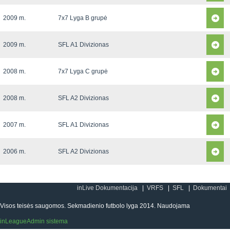
2009 m.
7x7 Lyga B grupė
2009 m.
SFL A1 Divizionas
2008 m.
7x7 Lyga C grupė
2008 m.
SFL A2 Divizionas
2007 m.
SFL A1 Divizionas
2006 m.
SFL A2 Divizionas
inLive Dokumentacija
VRFS
SFL
Dokumentai
Visos teisės saugomos. Sekmadienio futbolo lyga 2014. Naudojama
inLeagueAdmin sistema