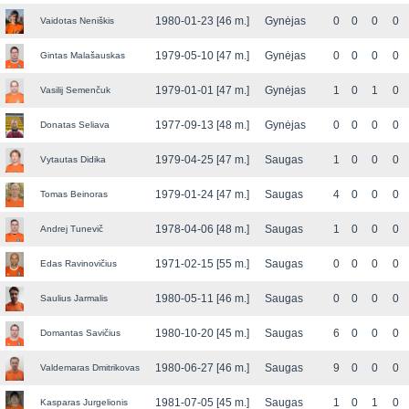
1980-01-23 [46 m.]
Gynėjas
0
0
0
0
Vaidotas Neniškis
1979-05-10 [47 m.]
Gynėjas
0
0
0
0
Gintas Malašauskas
1979-01-01 [47 m.]
Gynėjas
1
0
1
0
Vasilij Semenčuk
1977-09-13 [48 m.]
Gynėjas
0
0
0
0
Donatas Seliava
1979-04-25 [47 m.]
Saugas
1
0
0
0
Vytautas Didika
1979-01-24 [47 m.]
Saugas
4
0
0
0
Tomas Beinoras
1978-04-06 [48 m.]
Saugas
1
0
0
0
Andrej Tunevič
1971-02-15 [55 m.]
Saugas
0
0
0
0
Edas Ravinovičius
1980-05-11 [46 m.]
Saugas
0
0
0
0
Saulius Jarmalis
1980-10-20 [45 m.]
Saugas
6
0
0
0
Domantas Savičius
1980-06-27 [46 m.]
Saugas
9
0
0
0
Valdemaras Dmitrikovas
1981-07-05 [45 m.]
Saugas
1
0
1
0
Kasparas Jurgelionis