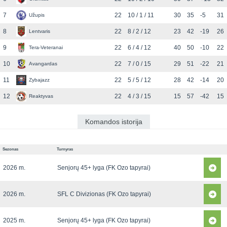
7
22
10 / 1 / 11
30
35
-5
31
Užupis
8
22
8 / 2 / 12
23
42
-19
26
Lentvaris
9
22
6 / 4 / 12
40
50
-10
22
Tera-Veteranai
10
22
7 / 0 / 15
29
51
-22
21
Avangardas
11
22
5 / 5 / 12
28
42
-14
20
Zybajazz
12
22
4 / 3 / 15
15
57
-42
15
Reaktyvas
Komandos istorija
Sezonas
Turnyras
2026 m.
Senjorų 45+ lyga (FK Ozo tapyrai)
2026 m.
SFL C Divizionas (FK Ozo tapyrai)
2025 m.
Senjorų 45+ lyga (FK Ozo tapyrai)