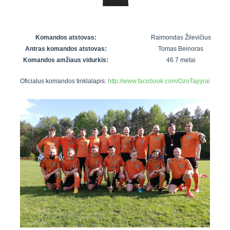
7x7 vasaros
Euro2016
VRFS Futsal
lyga
Vilnius
Cup
Lyga 8x8
Aukštaitijos
Komandos atstovas:
Raimondas Žilevičius
Įmonių lyga
senjorų
Antras komandos atstovas:
Tomas Beinoras
SFL rudens
čempionatas
Komandos amžiaus vidurkis:
46.7 metai
taurė
Oficialus komandos tinklalapis:
http://www.facebook.com/OzoTapyrai
Snaigės taurė