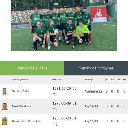
7x7 vasaros
Euro2016
VRFS Futsal
lyga
Vilnius
Cup
Lyga 8x8
Aukštaitijos
Įmonių lyga
senjorų
SFL rudens
čempionatas
taurė
Snaigės taurė
Komandos sudėtis
Komandos rungtynės
Vardas, pavardė
Gim. data
Pozicija
ĮV.
RP
GK
RK
1971-06-29 [55
Vartininkas
0
0
0
0
Saulius Čirba
m.]
1975-06-09 [51
Gynėjas
0
0
0
0
Mark Staškėvič
m.]
1965-03-20 [61
Gynėjas
0
0
0
0
Rolandas Baltušnikas
m.]