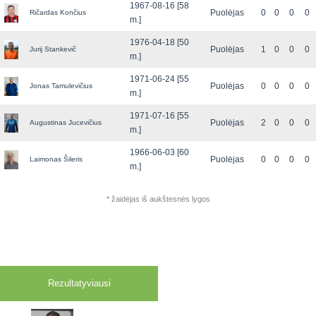
1967-08-16 [58
Puolėjas
0
0
0
0
Ričardas Končius
m.]
1976-04-18 [50
Puolėjas
1
0
0
0
Jurij Stankevič
m.]
1971-06-24 [55
Puolėjas
0
0
0
0
Jonas Tamulevičius
m.]
1971-07-16 [55
Puolėjas
2
0
0
0
Augustinas Jucevičius
m.]
1966-06-03 [60
Puolėjas
0
0
0
0
Laimonas Šileris
m.]
* žaidėjas iš aukštesnės lygos
Rezultatyviausi