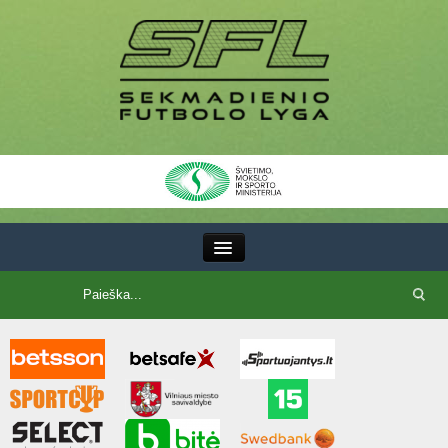
III Lyga
SFL Lyga
SFL taurė
7x7 CUP