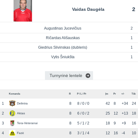
2
Vaidas Daugėla
Augustinas Jucevičius
2
Ričardas Ališauskas
1
Giedrius Slivinskas (dubleris)
1
Vytis Šniukšta
1
Turnyrinė lentelė
Komanda
R
P / L / Pr
Įm
Pr
+/-
Tšk
1
8
8 / 0 / 0
42
8
+34
24
Delintra
2
8
6 / 0 / 2
25
12
+13
18
Aktas
3
8
5 / 1 / 2
18
9
+9
16
Tera-Veteranai
4
8
3 / 1 / 4
12
16
-4
10
Fazė