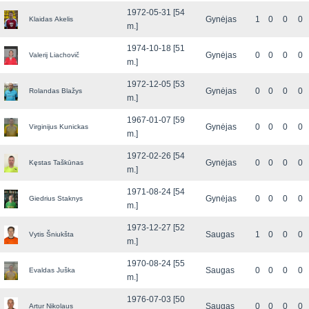
1972-05-31 [54
Gynėjas
1
0
0
0
Klaidas Akelis
m.]
1974-10-18 [51
Gynėjas
0
0
0
0
Valerij Liachovič
m.]
1972-12-05 [53
Gynėjas
0
0
0
0
Rolandas Blažys
m.]
1967-01-07 [59
Gynėjas
0
0
0
0
Virginijus Kunickas
m.]
1972-02-26 [54
Gynėjas
0
0
0
0
Kęstas Taškūnas
m.]
1971-08-24 [54
Gynėjas
0
0
0
0
Giedrius Staknys
m.]
1973-12-27 [52
Saugas
1
0
0
0
Vytis Šniukšta
m.]
1970-08-24 [55
Saugas
0
0
0
0
Evaldas Juška
m.]
1976-07-03 [50
Saugas
0
0
0
0
Artur Nikolaus