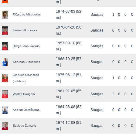
m.]
1974-07-03 [52
Saugas
1
0
0
0
Ričardas Ališauskas
m.]
1970-04-20 [56
Saugas
0
0
0
0
Jurijus Nikonovas
m.]
1957-09-10 [68
Saugas
0
0
0
0
Rimgaudas Vaitkus
m.]
1968-10-25 [57
Saugas
0
0
0
0
Šarūnas Starinskas
m.]
1975-06-12 [51
Giedrius Slivinskas
Saugas
1
0
0
0
m.]
(dubleris)
1961-01-05 [65
Saugas
2
0
0
0
Vaidas Daugėla
m.]
1964-06-08 [62
Saugas
0
0
0
0
Andrius Jarašiūnas
m.]
1974-12-08 [51
Saugas
0
0
0
0
Evaldas Žarkaitis
m.]