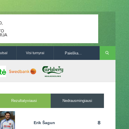
utsal
Visi turnyrai
Rezultatyviausi
Nedrausmingiausi
8
Erik Šagun