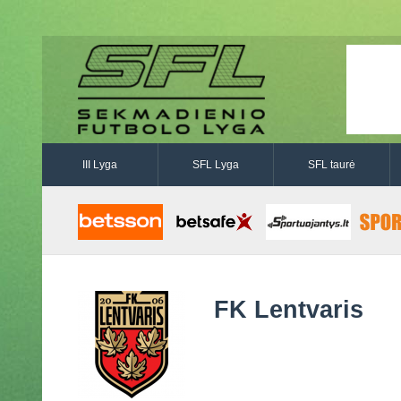
III Lyga
SFL Lyga
SFL taurė
FK Lentvaris