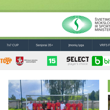
7x7 CUP
Senjorai 35+
Įmonių lyga
VRFS F