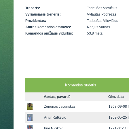
Treneris:
Tadeušas Vtovičius
Vyriausiasis treneris:
Vytautas Podrezas
Prezidentas:
Tadeušas Vitovičius
Antras komandos atstovas:
Nerijus Varnas
Komandos amžiaus vidurkis:
53.8 metai
Komandos sudėtis
Vardas, pavardė
Gim. data
Zenonas Jacunskas
1968-09-08 [
Artur Ratkevič
1969-05-25 [
Igor Ničikov
1971-04-11 [