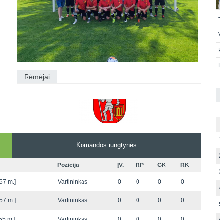
Rėmėjai
Komandos rungtynės
Pozicija
ĮV.
RP
GK
RK
57 m.]
Vartininkas
0
0
0
0
57 m.]
Vartininkas
0
0
0
0
55 m.]
Vartininkas
0
0
0
0