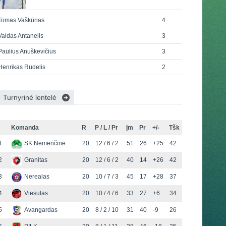
Tomas Vaškūnas
4
Valdas Antanelis
3
Paulius Anuškevičius
3
Henrikas Rudelis
2
Turnyrinė lentelė
Komanda
R
P / L / Pr
Įm
Pr
+/-
Tšk
1
SK Nemenčinė
20
12 / 6 / 2
51
26
+25
42
2
Granitas
20
12 / 6 / 2
40
14
+26
42
3
Nerealas
20
10 / 7 / 3
45
17
+28
37
4
Viesulas
20
10 / 4 / 6
33
27
+6
34
5
Avangardas
20
8 / 2 / 10
31
40
-9
26