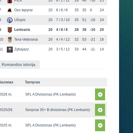
6
PILK
20
8 / 1 / 11
28
46
-18
25
7
Ozo tapyrai
20
6 / 6 / 8
35
35
0
24
8
Užupis
20
7 / 3 / 10
35
51
-16
24
9
Lentvaris
20
4 / 8 / 8
28
38
-10
20
10
Tera-Veteranai
20
4 / 4 / 12
32
53
-21
16
11
Zybajazz
20
3 / 5 / 12
33
44
-11
14
Komandos istorija
Sezonas
Turnyras
2026 m.
SFL A Divizionas (FK Lentvaris)
2025/26
Senjorai 35+ B divizionas (FK Lentvaris)
2025 m.
SFL A Divizionas (FK Lentvaris)