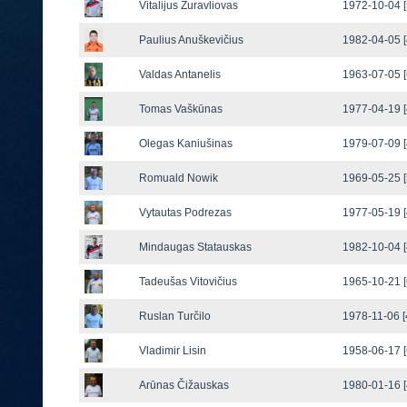
Vitalijus Žuravliovas
1972-10-04 [
Paulius Anuškevičius
1982-04-05 [
Valdas Antanelis
1963-07-05 [
Tomas Vaškūnas
1977-04-19 [
Olegas Kaniušinas
1979-07-09 [
Romuald Nowik
1969-05-25 [
Vytautas Podrezas
1977-05-19 [
Mindaugas Statauskas
1982-10-04 [
Tadeušas Vitovičius
1965-10-21 [
Ruslan Turčilo
1978-11-06 [
Vladimir Lisin
1958-06-17 [
Arūnas Čižauskas
1980-01-16 [