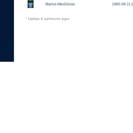
Marius Atkočiūnas
1980-08-11 [
* žaidėjas iš aukštesnės lygos