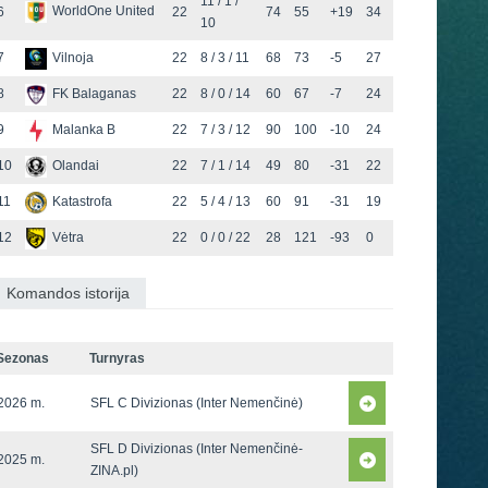
11 / 1 /
WorldOne United
6
22
74
55
+19
34
10
7
Vilnoja
22
8 / 3 / 11
68
73
-5
27
8
FK Balaganas
22
8 / 0 / 14
60
67
-7
24
9
Malanka B
22
7 / 3 / 12
90
100
-10
24
10
Olandai
22
7 / 1 / 14
49
80
-31
22
11
Katastrofa
22
5 / 4 / 13
60
91
-31
19
12
Vėtra
22
0 / 0 / 22
28
121
-93
0
Komandos istorija
Sezonas
Turnyras
2026 m.
SFL C Divizionas (Inter Nemenčinė)
SFL D Divizionas (Inter Nemenčinė-
2025 m.
ZINA.pl)