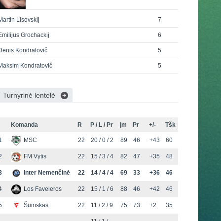
Martin Lisovskij
7
Emilijus Grochackij
6
Denis Kondratovič
5
Maksim Kondratovič
5
Turnyrinė lentelė
Komanda
R
P / L / Pr
Įm
Pr
+/-
Tšk
1
MSC
22
20 / 0 / 2
89
46
+43
60
2
FM Vytis
22
15 / 3 / 4
82
47
+35
48
3
Inter Nemenčinė
22
14 / 4 / 4
69
33
+36
46
4
Los Faveleros
22
15 / 1 / 6
88
46
+42
46
5
Šumskas
22
11 / 2 / 9
75
73
+2
35