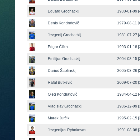
Eduard Grochackij
1980-01-09 [
Denis Kondratovič
1979-08-11 [
Jevgenij Grochackij
1981-07-27 [
Edgar Čičin
1993-01-18 [
Emilijus Grochackij
2004-03-15 [
Dariuš Šablinskij
2005-03-26 [
Rafal Butkevič
2009-07-20 [
Oleg Kondratovič
1984-04-12 [
Vladislav Grochackij
1986-12-09 [
Marek Jurčik
1995-02-15 [
Jevgenijus Rybakovas
1991-08-08 [