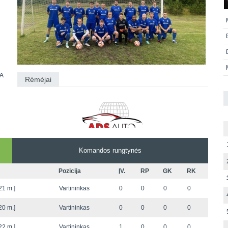
TA
Rėmėjai
Komandos rungtynės
Pozicija
ĮV.
RP
GK
RK
21 m.]
Vartininkas
0
0
0
0
20 m.]
Vartininkas
0
0
0
0
22 m.]
Vartininkas
1
0
0
0