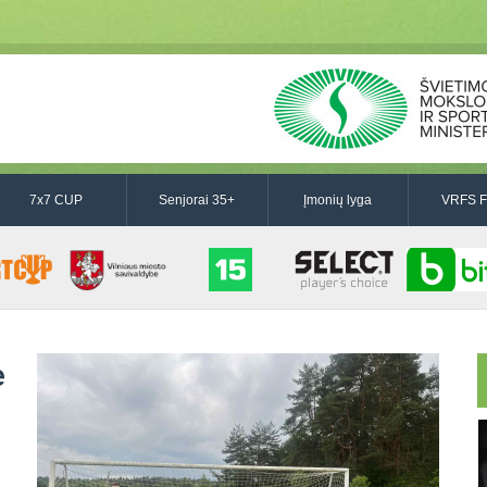
7x7 CUP
Senjorai 35+
Įmonių lyga
VRFS F
ė