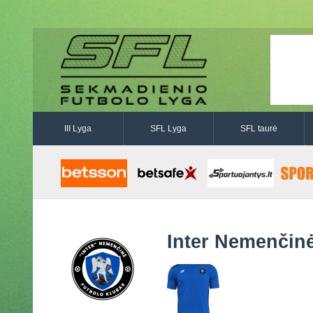
III Lyga
SFL Lyga
SFL taurė
Inter Nemenčin