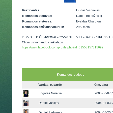
Prezidentas:
Liudas Višniovas
Komandos atstovas:
Daniel Belobžeskij
Komandos atstovas:
Evaldas Charukas
Komandos amžiaus vidurkis:
29.9 metai
2025 SFL D ČEMPIONAI 2025/26 SFL 7x7 LYGA D GRUPĖ 3 VIE
Oficialus komandos tinklalapis:
https://www.facebook.com/profile.php?id=61553157315692
Komandos sudėtis
Vardas, pavardė
Gim. data
Edgaras Noreika
2005-06-07 [
Daniel Vasiljev
2006-01-03 [
Daniel Bartusevic
2004-05-25 [