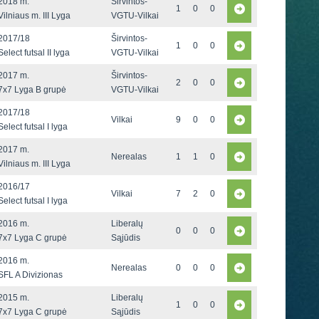
2018 m.
Širvintos-
1
0
0
Vilniaus m. III Lyga
VGTU-Vilkai
2017/18
Širvintos-
1
0
0
Select futsal II lyga
VGTU-Vilkai
2017 m.
Širvintos-
2
0
0
7x7 Lyga B grupė
VGTU-Vilkai
2017/18
Vilkai
9
0
0
Select futsal I lyga
2017 m.
Nerealas
1
1
0
Vilniaus m. III Lyga
2016/17
Vilkai
7
2
0
Select futsal I lyga
2016 m.
Liberalų
0
0
0
7x7 Lyga C grupė
Sąjūdis
2016 m.
Nerealas
0
0
0
SFL A Divizionas
2015 m.
Liberalų
1
0
0
7x7 Lyga C grupė
Sąjūdis