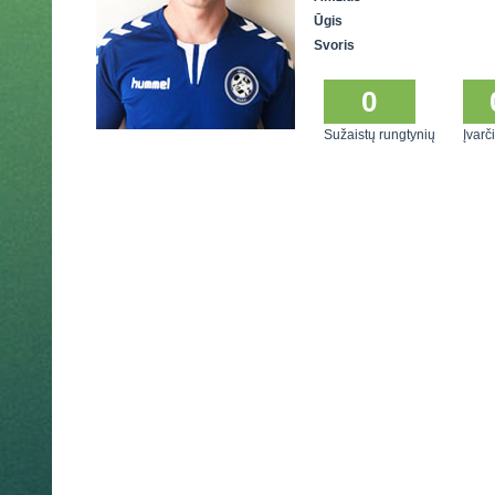
Ūgis
Svoris
0
Sužaistų rungtynių
Įvarči