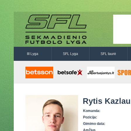
III Lyga
SFL Lyga
SFL taurė
Rytis Kazla
Komanda:
Pozicija:
Gimimo data:
Amžius