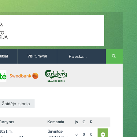
utsal
Visi turnyrai
Žaidėjo istorija
Turnyras
Komanda
Įv
G
R
2021 m.
Širvintos-
0
0
0