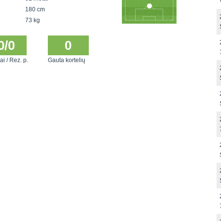
180 cm
73 kg
0/0
0
ai / Rez. p.
Gauta kortelių