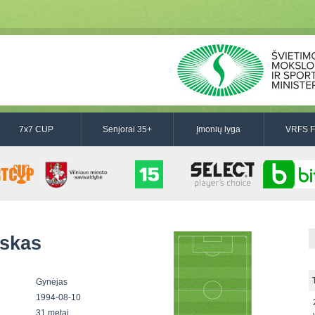
7x7 CUP
Senjorai 35+
Įmonių lyga
VRFS F
uskas
Gynėjas
1994-08-10
31 metai