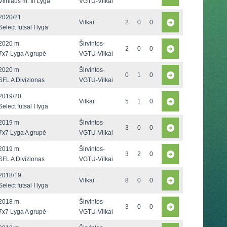
Vilniaus m. III Lyga
VGTU-Vilkai
2020/21
Vilkai
2
0
0
Select futsal I lyga
2020 m.
Širvintos-
2
0
0
7x7 Lyga A grupė
VGTU-Vilkai
2020 m.
Širvintos-
0
1
0
SFL A Divizionas
VGTU-Vilkai
2019/20
Vilkai
5
1
0
Select futsal I lyga
2019 m.
Širvintos-
3
0
0
7x7 Lyga A grupė
VGTU-Vilkai
2019 m.
Širvintos-
3
2
0
SFL A Divizionas
VGTU-Vilkai
2018/19
Vilkai
8
0
0
Select futsal I lyga
2018 m.
Širvintos-
3
0
0
7x7 Lyga A grupė
VGTU-Vilkai