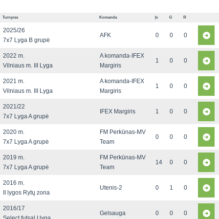
Turnyras
Komanda
Įv
G
R
2025/26
AFK
0
0
0
7x7 Lyga B grupė
2022 m.
A komanda-IFEX
1
0
0
Vilniaus m. III Lyga
Margiris
2021 m.
A komanda-IFEX
1
0
0
Vilniaus m. III Lyga
Margiris
2021/22
IFEX Margiris
1
0
0
7x7 Lyga A grupė
2020 m.
FM Perkūnas-MV
0
0
0
7x7 Lyga A grupė
Team
2019 m.
FM Perkūnas-MV
14
0
0
7x7 Lyga A grupė
Team
2016 m.
Utenis-2
0
1
0
II lygos Rytų zona
2016/17
Gelsauga
0
0
0
Select futsal I lyga