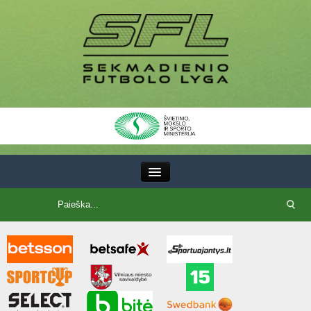
III Lyga
SFL Lyga
SFL taurė
7x7 CUP