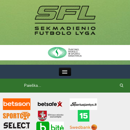
III Lyga
SFL Lyga
SFL taurė
7x7 CUP