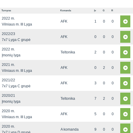
Turnyras
Komanda
Įv
G
R
2022 m.
AFK
1
0
0
Vilniaus m. III Lyga
2022/23
AFK
0
0
0
7x7 Lyga C grupė
2022 m.
Teltonika
2
0
0
Įmonių lyga
2021 m.
AFK
0
2
0
Vilniaus m. III Lyga
2021/22
AFK
3
0
0
7x7 Lyga C grupė
2020/21
Teltonika
7
2
0
Įmonių lyga
2020 m.
AFK
5
0
0
Vilniaus m. III Lyga
2020 m.
A komanda
9
0
0
7x7 Lyga D grupė