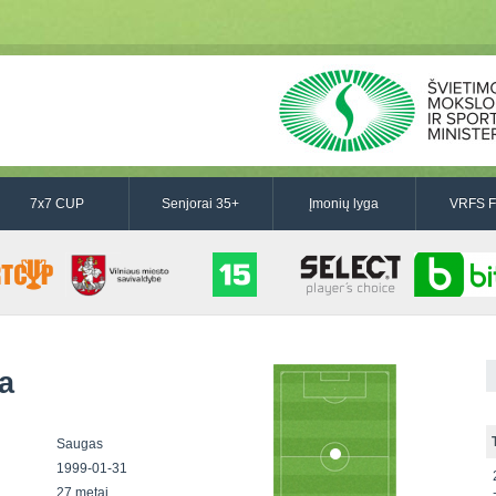
7x7 CUP
Senjorai 35+
Įmonių lyga
VRFS F
a
Saugas
1999-01-31
27 metai