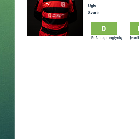
Ūgis
Svoris
0
Sužaistų rungtynių
Įvarči