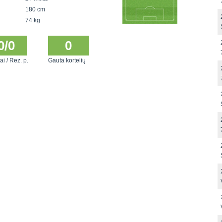
180 cm
74 kg
0/0
0
ai / Rez. p.
Gauta kortelių