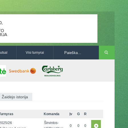
utsal
Visi turnyrai
Žaidėjo istorija
Turnyras
Komanda
Įv
G
R
2025/26
Širvintos-
0
0
0