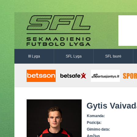
III Lyga
SFL Lyga
SFL taurė
Gytis Vaivad
Komanda:
Pozicija:
Gimimo data:
Amžius