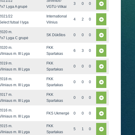
2021/22
Širvintos-
3
0
0
7x7 Lyga A grupė
VGTU-Vilkai
2021/22
International
4
2
0
Select futsal I lyga
Vilnius
2020 m.
SK Dūkštos
0
0
0
7x7 Lyga C grupė
2020 m.
FKK
6
3
0
Vilniaus m. III Lyga
Spartakas
2019 m.
FKK
0
0
0
Vilniaus m. III Lyga
Spartakas
2018 m.
FKK
0
0
0
Vilniaus m. III Lyga
Spartakas
2017 m.
FKK
0
0
0
Vilniaus m. III Lyga
Spartakas
2016 m.
FKS Ukmergė
0
0
0
Vilniaus m. III Lyga
2015 m.
FKK
5
1
0
Vilniaus m. III Lyga
Spartakas