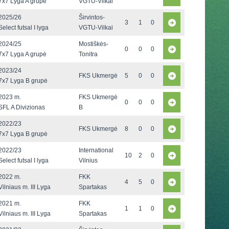
7x7 Lyga A grupė
VGTU-Vilkai
2025/26
Širvintos-
3
1
0
Select futsal I lyga
VGTU-Vilkai
2024/25
Mostiškės-
0
0
0
7x7 Lyga A grupė
Tonitra
2023/24
FKS Ukmergė
5
0
0
7x7 Lyga B grupė
2023 m.
FKS Ukmergė
0
0
0
SFL A Divizionas
B
2022/23
FKS Ukmergė
8
0
0
7x7 Lyga B grupė
2022/23
International
10
2
0
Select futsal I lyga
Vilnius
2022 m.
FKK
4
5
0
Vilniaus m. III Lyga
Spartakas
2021 m.
FKK
1
1
0
Vilniaus m. III Lyga
Spartakas