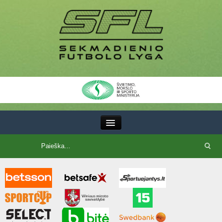
III Lyga
SFL Lyga
SFL taurė
7x7 CUP