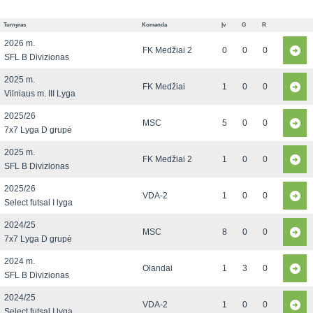
Turnyras
Komanda
Įv
G
R
2026 m.
FK Medžiai 2
0
0
0
SFL B Divizionas
2025 m.
FK Medžiai
1
0
0
Vilniaus m. III Lyga
2025/26
MSC
5
0
0
7x7 Lyga D grupė
2025 m.
FK Medžiai 2
1
0
0
SFL B Divizionas
2025/26
VDA-2
1
0
0
Select futsal I lyga
2024/25
MSC
8
0
0
7x7 Lyga D grupė
2024 m.
Olandai
1
3
0
SFL B Divizionas
2024/25
VDA-2
1
0
0
Select futsal I lyga