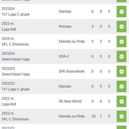
2023/24
Olandai
6
0
0
7x7 Lyga C grupė
2023 m.
Pressas
3
0
0
Lyga 8x8
2023 m.
Olandai su Pinta
5
3
0
SFL C Divizionas
2023/24
VDA-2
0
0
0
Select futsal I lyga
2022/23
SFK Novovileisk
0
0
0
Select futsal I lyga
2022/23
Olandai
0
0
0
7x7 Lyga C grupė
2022 m.
SK New World
0
0
0
Lyga 8x8
2022 m.
Olandai su Pinta
10
1
0
SFL C Divizionas
2021/22