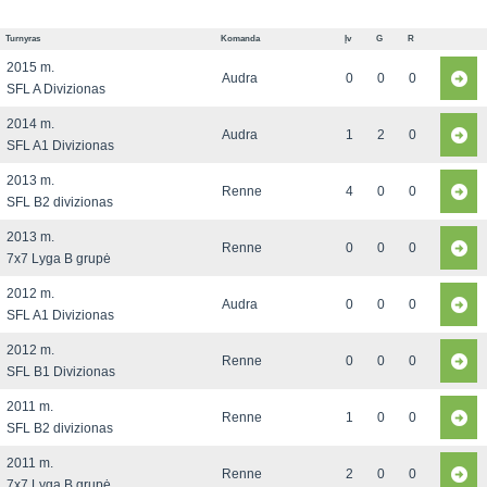
Turnyras
Komanda
Įv
G
R
2015 m.
Audra
0
0
0
SFL A Divizionas
2014 m.
Audra
1
2
0
SFL A1 Divizionas
2013 m.
Renne
4
0
0
SFL B2 divizionas
2013 m.
Renne
0
0
0
7x7 Lyga B grupė
2012 m.
Audra
0
0
0
SFL A1 Divizionas
2012 m.
Renne
0
0
0
SFL B1 Divizionas
2011 m.
Renne
1
0
0
SFL B2 divizionas
2011 m.
Renne
2
0
0
7x7 Lyga B grupė