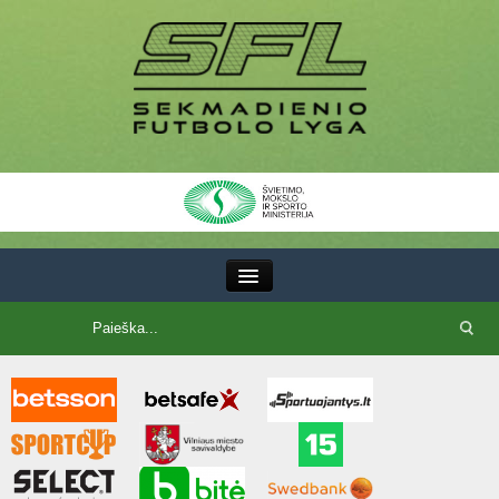
III Lyga
SFL Lyga
SFL taurė
7x7 CUP