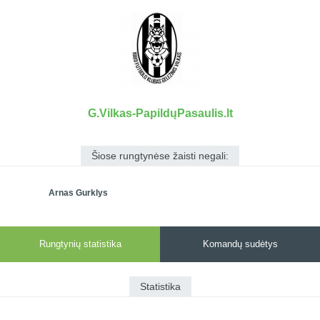
7x7 vasaros
Euro2016
VRFS Futsal
lyga
Vilnius
Cup
Lyga 8x8
Aukštaitijos
Įmonių lyga
senjorų
SFL rudens
čempionatas
taurė
G.Vilkas-PapildųPasaulis.lt
Snaigės taurė
Šiose rungtynėse žaisti negali:
Arnas Gurklys
Rungtynių statistika
Komandų sudėtys
Statistika