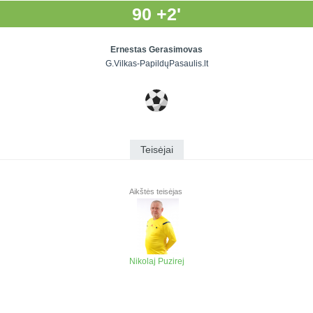
90 +2'
Ernestas Gerasimovas
G.Vilkas-PapildųPasaulis.lt
Teisėjai
Aikštės teisėjas
Nikolaj Puzirej