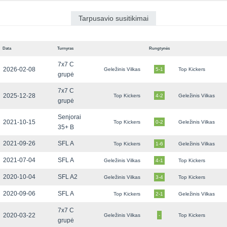
Tarpusavio susitikimai
Data
Turnyras
Rungtynės
7x7 C
2026-02-08
Geležinis Vilkas
5-1
Top Kickers
grupė
7x7 C
2025-12-28
Top Kickers
4-2
Geležinis Vilkas
grupė
Senjorai
2021-10-15
Top Kickers
0-2
Geležinis Vilkas
35+ B
2021-09-26
SFL A
Top Kickers
1-6
Geležinis Vilkas
2021-07-04
SFL A
Geležinis Vilkas
4-1
Top Kickers
2020-10-04
SFL A2
Geležinis Vilkas
3-4
Top Kickers
2020-09-06
SFL A
Top Kickers
2-1
Geležinis Vilkas
7x7 C
2020-03-22
Geležinis Vilkas
-
Top Kickers
grupė