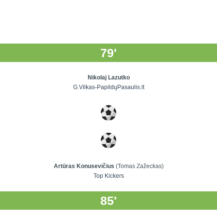
79'
Nikolaj Lazutko
G.Vilkas-PapildųPasaulis.lt
Artūras Konusevičius
(Tomas Zažeckas)
Top Kickers
85'