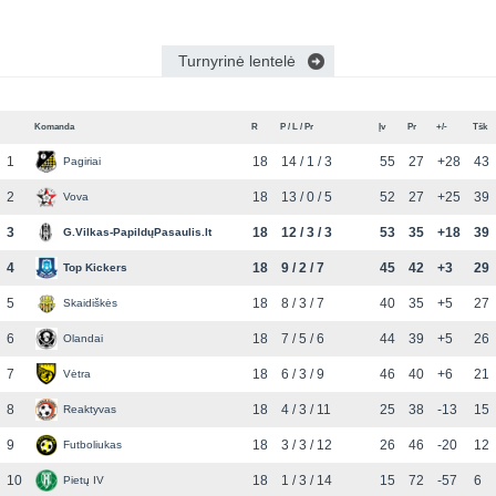
Turnyrinė lentelė
Komanda
R
P / L / Pr
Įv
Pr
+/-
Tšk
1
18
14 / 1 / 3
55
27
+28
43
Pagiriai
2
18
13 / 0 / 5
52
27
+25
39
Vova
3
18
12 / 3 / 3
53
35
+18
39
G.Vilkas-PapildųPasaulis.lt
4
18
9 / 2 / 7
45
42
+3
29
Top Kickers
5
18
8 / 3 / 7
40
35
+5
27
Skaidiškės
6
18
7 / 5 / 6
44
39
+5
26
Olandai
7
18
6 / 3 / 9
46
40
+6
21
Vėtra
8
18
4 / 3 / 11
25
38
-13
15
Reaktyvas
9
18
3 / 3 / 12
26
46
-20
12
Futboliukas
10
18
1 / 3 / 14
15
72
-57
6
Pietų IV