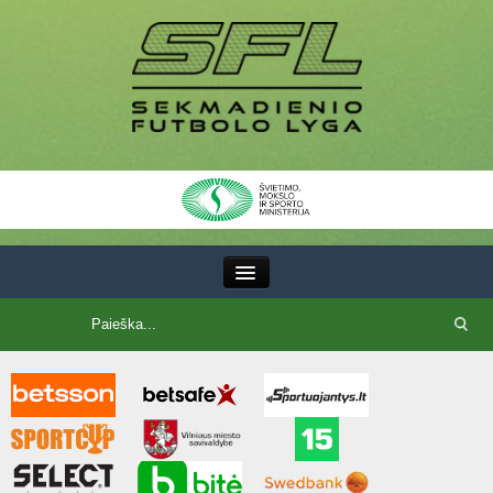
III Lyga
SFL Lyga
SFL taurė
7x7 CUP