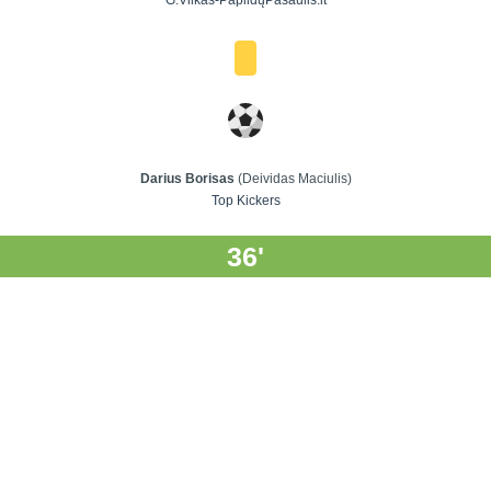
G.Vilkas-PapildųPasaulis.lt
Darius Borisas
(Deividas Maciulis)
Top Kickers
36'