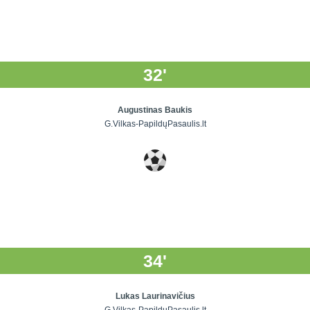
32'
Augustinas Baukis
G.Vilkas-PapildųPasaulis.lt
34'
Lukas Laurinavičius