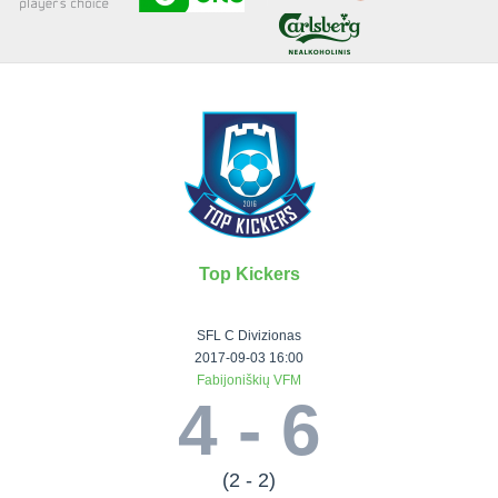
Senjorai 35+
Įmonių lyga
VRFS Futsal
Visi turnyrai
Top Kickers
Lauko
Vaikų ir
Senjorų ir
Vilniaus
futbolas
moterų
salės
futbolas
SFL C Divizionas
futbolas
futbolas
II Lyga
Vilnius World
2017-09-03 16:00
Fabijoniškių VFM
III Lyga
Cup
Vaikų lyga
Senjorai 35+
4 - 6
SFL Lyga
Mini futbolo
Senjorai 45+
Moterų lyga
SFL taurė
lyga‎
Futsal 45+
VRFS Taurė
Vasaros futbolo
VRFS Futsal
(2 - 2)
7x7 CUP
lyga
Select II