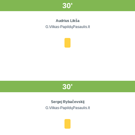
30'
Audrius Likša
G.Vilkas-PapildųPasaulis.lt
30'
Sergej Rybačevskij
G.Vilkas-PapildųPasaulis.lt