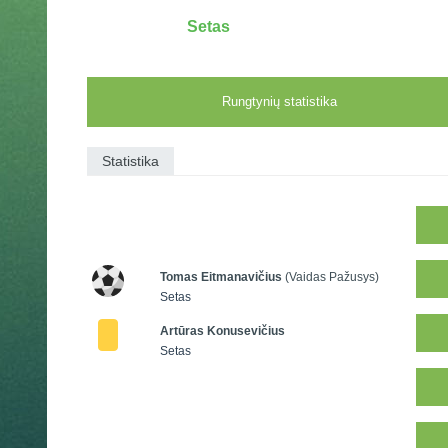
Setas
Rungtynių statistika
Statistika
Tomas Eitmanavičius
(Vaidas Pažusys)
Setas
Artūras Konusevičius
Setas