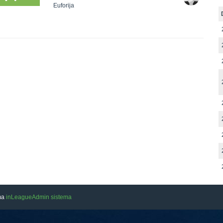
Euforija
ama
inLeagueAdmin sistema