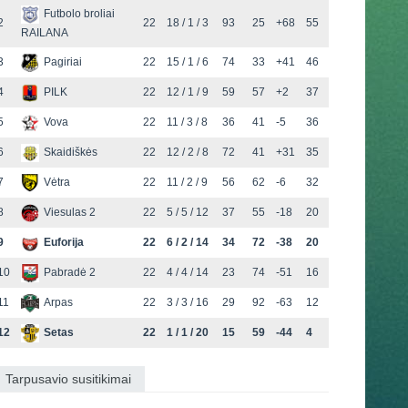
Futbolo broliai
2
22
18 / 1 / 3
93
25
+68
55
RAILANA
3
Pagiriai
22
15 / 1 / 6
74
33
+41
46
4
PILK
22
12 / 1 / 9
59
57
+2
37
5
Vova
22
11 / 3 / 8
36
41
-5
36
6
Skaidiškės
22
12 / 2 / 8
72
41
+31
35
7
Vėtra
22
11 / 2 / 9
56
62
-6
32
8
Viesulas 2
22
5 / 5 / 12
37
55
-18
20
9
Euforija
22
6 / 2 / 14
34
72
-38
20
10
Pabradė 2
22
4 / 4 / 14
23
74
-51
16
11
Arpas
22
3 / 3 / 16
29
92
-63
12
12
Setas
22
1 / 1 / 20
15
59
-44
4
Tarpusavio susitikimai