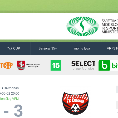
7x7 CUP
Senjorai 35+
Įmonių lyga
VRFS F
 D Divizionas
-05-02 20:00
ijoniškių VFM
 - 3