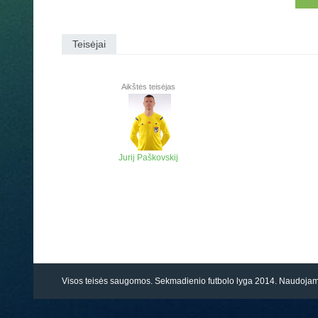
Teisėjai
Aikštės teisėjas
Jurij Paškovskij
Visos teisės saugomos. Sekmadienio futbolo lyga 2014. Naudoj