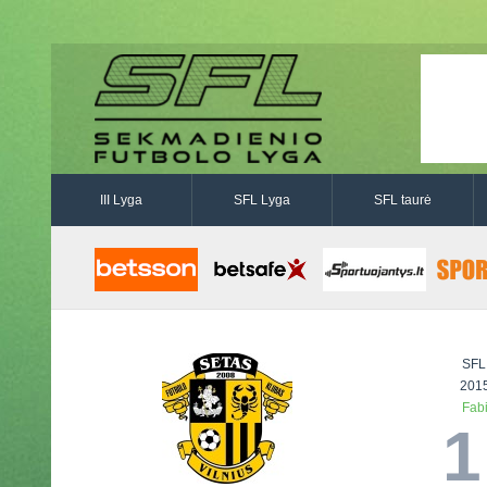
III Lyga
SFL Lyga
SFL taurė
SFL
2015
Fab
1