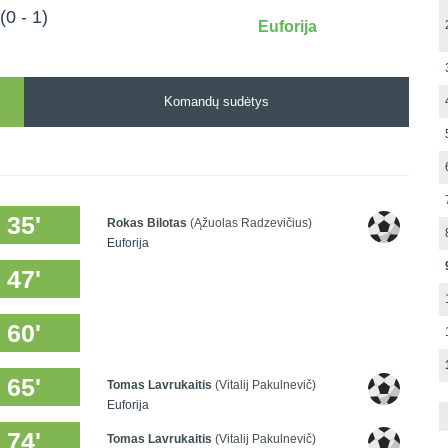
(0 - 1)
Euforija
Komandų sudėtys
35'
Rokas Bilotas
(Ąžuolas Radzevičius)
Euforija
47'
60'
65'
Tomas Lavrukaitis
(Vitalij Pakulnevič)
Euforija
74'
Tomas Lavrukaitis
(Vitalij Pakulnevič)