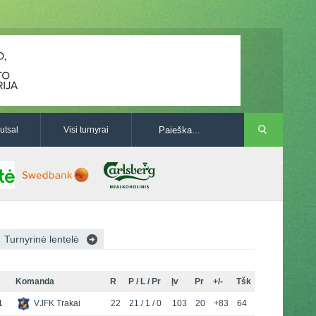
utsal
Visi turnyrai
Turnyrinė lentelė
Komanda
R
P / L / Pr
Įv
Pr
+/-
Tšk
1
VJFK Trakai
22
21 / 1 / 0
103
20
+83
64