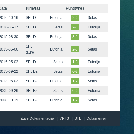
Data
Turnyras
Rungtynės
2016-10-16
SFL D
Euforija
2-2
Setas
2016-06-17
SFL D
Setas
2-1
Euforija
2015-08-30
SFL D
Euforija
3-1
Setas
SFL
2015-05-06
Euforija
2-3
Setas
taurė
2015-05-02
SFL D
Setas
1-3
Euforija
2013-09-22
SFL B2
Setas
0-2
Euforija
2013-06-02
SFL B2
Euforija
1-2
Setas
2009-09-26
SFL B2
Setas
0-2
Euforija
2008-10-19
SFL B2
Euforija
1-2
Setas
inLive Dokumentacija
VRFS
SFL
Dokumentai