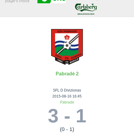
Senjorai 35+
Įmonių lyga
VRFS Futsal
Visi turnyrai
Pabradė 2
Lauko
Vaikų ir
Senjorų ir
Vilniaus
futbolas
moterų
salės
futbolas
SFL D Divizionas
futbolas
futbolas
II Lyga
Vilnius World
2015-08-16 16:45
Pabradė
III Lyga
Cup
Vaikų lyga
Senjorai 35+
3 - 1
SFL Lyga
Mini futbolo
Senjorai 45+
Moterų lyga
SFL taurė
lyga‎
Futsal 45+
VRFS Taurė
Vasaros futbolo
VRFS Futsal
(0 - 1)
7x7 CUP
lyga
Select II