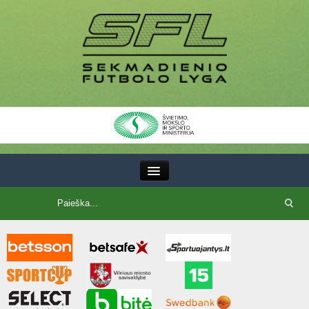
III Lyga
SFL Lyga
SFL taurė
7x7 CUP