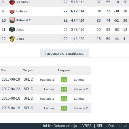
8
22
5 / 5 / 12
37
55
-18
20
Viesulas 2
9
22
6 / 2 / 14
34
72
-38
20
Euforija
10
22
4 / 4 / 14
23
74
-51
16
Pabradė 2
11
22
3 / 3 / 16
29
92
-63
12
Arpas
12
22
1 / 1 / 20
15
59
-44
4
Setas
Tarpusavio susitikimai
Data
Turnyras
Rungtynės
2017-08-19
SFL D
Pabradė 2
0-5
Euforija
2017-04-23
SFL D
Euforija
2-1
Pabradė 2
2015-08-16
SFL D
Pabradė 2
3-1
Euforija
2015-04-19
SFL D
Euforija
4-0
Pabradė 2
inLive Dokumentacija
VRFS
SFL
Dokumentai