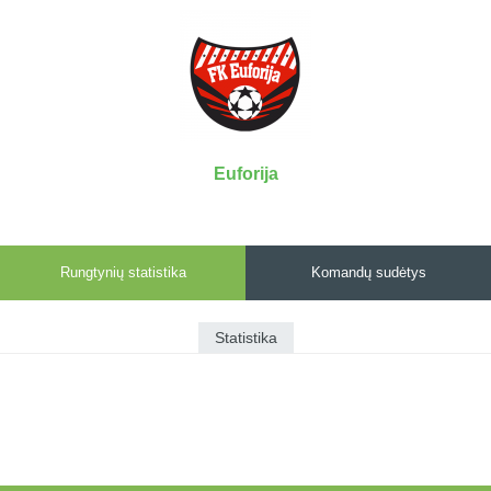
7x7 vasaros
Euro2016
VRFS Futsal
lyga
Vilnius
Cup
Lyga 8x8
Aukštaitijos
Įmonių lyga
senjorų
SFL rudens
čempionatas
taurė
Euforija
Snaigės taurė
Rungtynių statistika
Komandų sudėtys
Statistika