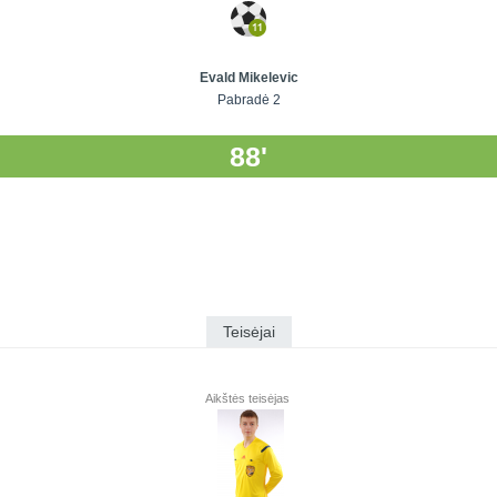
Evald Mikelevic
Pabradė 2
88'
Teisėjai
Aikštės teisėjas