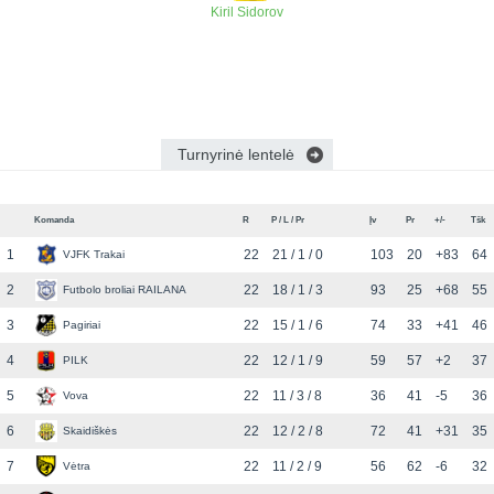
Kiril Sidorov
Turnyrinė lentelė
Komanda
R
P / L / Pr
Įv
Pr
+/-
Tšk
1
22
21 / 1 / 0
103
20
+83
64
VJFK Trakai
2
22
18 / 1 / 3
93
25
+68
55
Futbolo broliai RAILANA
3
22
15 / 1 / 6
74
33
+41
46
Pagiriai
4
22
12 / 1 / 9
59
57
+2
37
PILK
5
22
11 / 3 / 8
36
41
-5
36
Vova
6
22
12 / 2 / 8
72
41
+31
35
Skaidiškės
7
22
11 / 2 / 9
56
62
-6
32
Vėtra