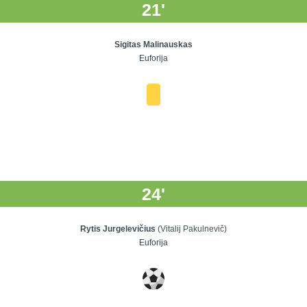
21'
Sigitas Malinauskas
Euforija
24'
Rytis Jurgelevičius
(Vitalij Pakulnevič)
Euforija