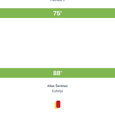
Pabradė 2
75'
88'
Alius Šerėnas
Euforija