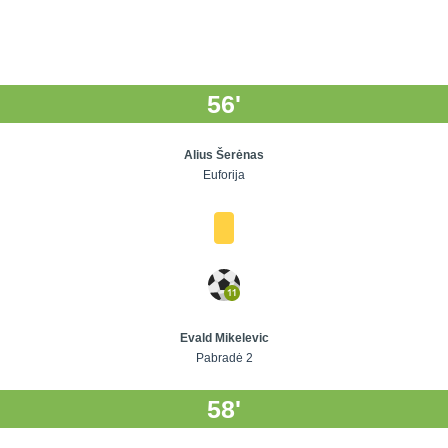
56'
Alius Šerėnas
Euforija
Evald Mikelevic
Pabradė 2
58'