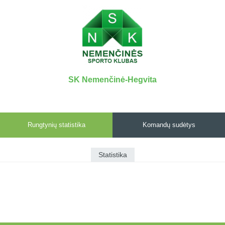
7x7 vasaros
Euro2016
VRFS Futsal
lyga
Vilnius
Cup
Lyga 8x8
Aukštaitijos
Įmonių lyga
senjorų
SFL rudens
čempionatas
taurė
SK Nemenčinė-Hegvita
Snaigės taurė
Rungtynių statistika
Komandų sudėtys
Statistika