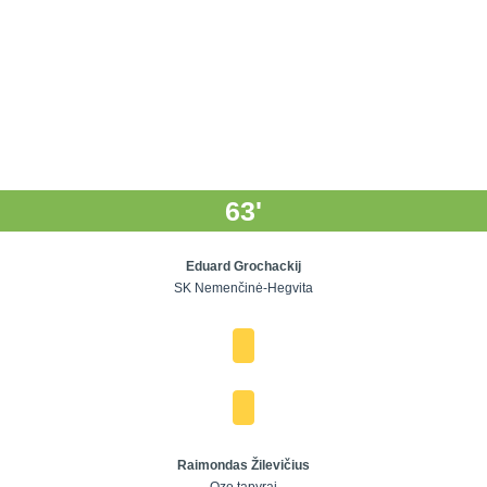
63'
Eduard Grochackij
SK Nemenčinė-Hegvita
Raimondas Žilevičius