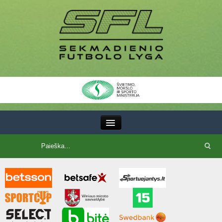
III Lyga
SFL Lyga
SFL taurė
7x7 CUP