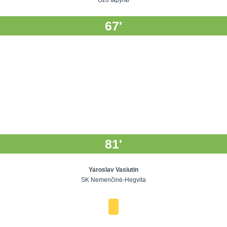
Ozo tapyrai
67'
81'
Yaroslav Vasiutin
SK Nemenčinė-Hegvita