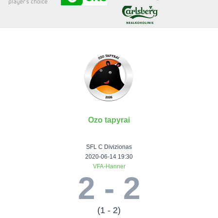
Senjorai 35+
Įmonių lyga
VRFS Futsal
Visi turnyrai
Ozo tapyrai
Lauko
Vaikų ir
Senjorų ir
Vilniaus
futbolas
moterų
salės
futbolas
SFL C Divizionas
futbolas
futbolas
II Lyga
Vilnius World
2020-06-14 19:30
VFA-Hanner
III Lyga
Cup
Vaikų lyga
Senjorai 35+
2 - 2
SFL Lyga
Mini futbolo
Senjorai 45+
Moterų lyga
SFL taurė
lyga‎
Futsal 45+
VRFS Taurė
Vasaros futbolo
VRFS Futsal
(1 - 2)
7x7 CUP
lyga
Select II