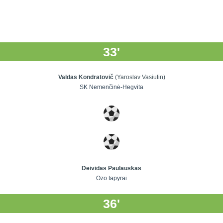
33'
Valdas Kondratovič
(Yaroslav Vasiutin)
SK Nemenčinė-Hegvita
Deividas Paulauskas
Ozo tapyrai
36'