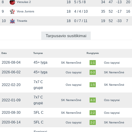
8
18
5 / 5 / 8
34
47
-13
20
Viesulas 2
9
18
4 / 4 / 10
35
52
-17
16
Vova Juniors
10
18
0 / 7 / 11
19
52
-33
7
Trivartis
Tarpusavio susitikimai
Data
Turnyras
Rungtynės
2026-08-04
45+ lyga
SK Nemenčinė
1-1
Ozo tapyrai
2026-06-02
45+ lyga
Ozo tapyrai
0-3
SK Nemenčinė
7x7 C
2022-02-20
Ozo tapyrai
1-5
SK Nemenčinė
grupė
7x7 C
2022-01-09
SK Nemenčinė
4-3
Ozo tapyrai
grupė
2020-08-30
SFL C
SK Nemenčinė
2-2
Ozo tapyrai
2020-06-14
SFL C
Ozo tapyrai
2-2
SK Nemenčinė