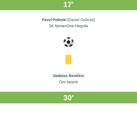
17'
Pavel Polinski
(Daniel Guleckij)
SK Nemenčinė-Hegvita
Vaidotas Neniškis
Ozo tapyrai
30'