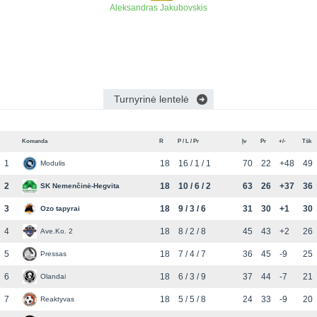
Aleksandras Jakubovskis
Turnyrinė lentelė
Komanda
R
P / L / Pr
Įv
Pr
+/-
Tšk
1
18
16 / 1 / 1
70
22
+48
49
Modulis
2
18
10 / 6 / 2
63
26
+37
36
SK Nemenčinė-Hegvita
3
18
9 / 3 / 6
31
30
+1
30
Ozo tapyrai
4
18
8 / 2 / 8
45
43
+2
26
Ave.Ko. 2
5
18
7 / 4 / 7
36
45
-9
25
Pressas
6
18
6 / 3 / 9
37
44
-7
21
Olandai
7
18
5 / 5 / 8
24
33
-9
20
Reaktyvas