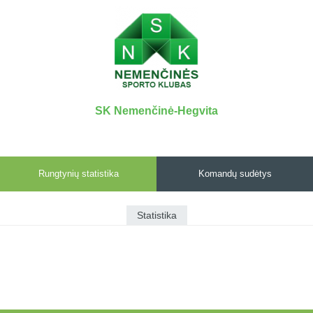
7x7 vasaros
Euro2016
VRFS Futsal
lyga
Vilnius
Cup
Lyga 8x8
Aukštaitijos
Įmonių lyga
senjorų
SFL rudens
čempionatas
taurė
SK Nemenčinė-Hegvita
Snaigės taurė
Rungtynių statistika
Komandų sudėtys
Statistika