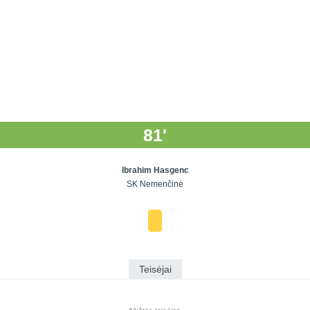
81'
Ibrahim Hasgenc
SK Nemenčinė
Teisėjai