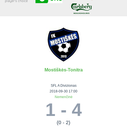
Senjorai 35+
Įmonių lyga
VRFS Futsal
Visi turnyrai
Mostiškės-Tonitra
Lauko
Vaikų ir
Senjorų ir
Vilniaus
futbolas
moterų
salės
futbolas
SFL A Divizionas
futbolas
futbolas
II Lyga
Vilnius World
2018-09-30 17:00
Nemenčinė
III Lyga
Cup
Vaikų lyga
Senjorai 35+
1 - 4
SFL Lyga
Mini futbolo
Senjorai 45+
Moterų lyga
SFL taurė
lyga‎
Futsal 45+
VRFS Taurė
Vasaros futbolo
VRFS Futsal
(0 - 2)
7x7 CUP
lyga
Select II