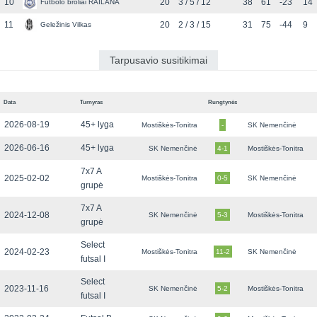
10
20
3 / 5 / 12
38
61
-23
14
Futbolo broliai RAILANA
11
20
2 / 3 / 15
31
75
-44
9
Geležinis Vilkas
Tarpusavio susitikimai
Data
Turnyras
Rungtynės
2026-08-19
45+ lyga
Mostiškės-Tonitra
-
SK Nemenčinė
2026-06-16
45+ lyga
SK Nemenčinė
4-1
Mostiškės-Tonitra
7x7 A
2025-02-02
Mostiškės-Tonitra
0-5
SK Nemenčinė
grupė
7x7 A
2024-12-08
SK Nemenčinė
5-3
Mostiškės-Tonitra
grupė
Select
2024-02-23
Mostiškės-Tonitra
11-2
SK Nemenčinė
futsal I
Select
2023-11-16
SK Nemenčinė
5-2
Mostiškės-Tonitra
futsal I