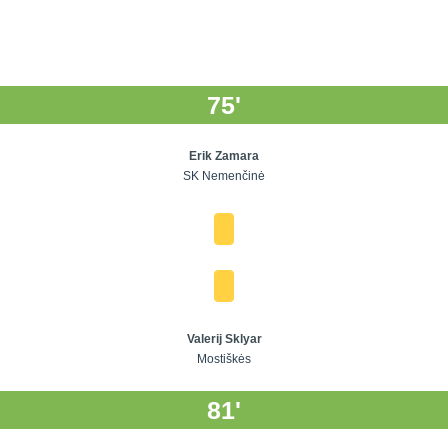
75'
Erik Zamara
SK Nemenčinė
Valerij Sklyar
Mostiškės
81'