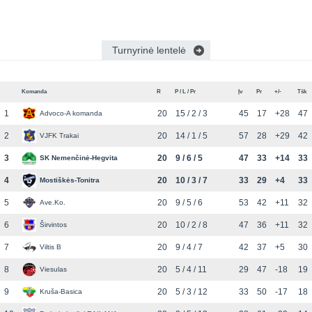
Turnyrinė lentelė
Komanda
R
P / L / Pr
Įv
Pr
+/-
Tšk
1
20
15 / 2 / 3
45
17
+28
47
Advoco-A komanda
2
20
14 / 1 / 5
57
28
+29
42
VJFK Trakai
3
20
9 / 6 / 5
47
33
+14
33
SK Nemenčinė-Hegvita
4
20
10 / 3 / 7
33
29
+4
33
Mostiškės-Tonitra
5
20
9 / 5 / 6
53
42
+11
32
Ave.Ko.
6
20
10 / 2 / 8
47
36
+11
32
Širvintos
7
20
9 / 4 / 7
42
37
+5
30
Viltis B
8
20
5 / 4 / 11
29
47
-18
19
Viesulas
9
20
5 / 3 / 12
33
50
-17
18
Kruša-Basica