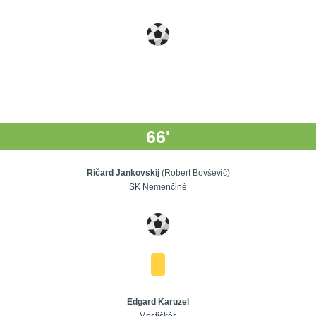
66'
Ričard Jankovskij
(Robert Bovševič)
SK Nemenčinė
Edgard Karuzel