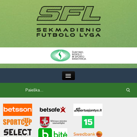
III Lyga
SFL Lyga
SFL taurė
7x7 CUP