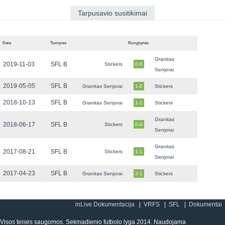
Tarpusavio susitikimai
Data
Turnyras
Rungtynės
Granitas
2019-11-03
SFL B
Stickers
0-6
Senjorai
2019-05-05
SFL B
Granitas Senjorai
1-0
Stickers
2018-10-13
SFL B
Granitas Senjorai
1-1
Stickers
Granitas
2018-06-17
SFL B
Stickers
0-0
Senjorai
Granitas
2017-08-21
SFL B
Stickers
1-1
Senjorai
2017-04-23
SFL B
Granitas Senjorai
2-1
Stickers
inLive Dokumentacija
VRFS
SFL
Dokumentai
Visos teisės saugomos. Sekmadienio futbolo lyga 2014. Naudojama