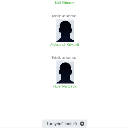
Kiril Sidorov
Teisėjo asistentas
Aleksandr Krivickij
Teisėjo asistentas
Pavel Ivancevič
Turnyrinė lentelė