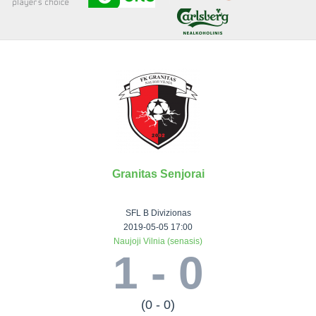
Senjorai 35+
Įmonių lyga
VRFS Futsal
Visi turnyrai
Granitas Senjorai
Lauko
Vaikų ir
Senjorų ir
Vilniaus
futbolas
moterų
salės
futbolas
SFL B Divizionas
futbolas
futbolas
II Lyga
Vilnius World
2019-05-05 17:00
Naujoji Vilnia (senasis)
III Lyga
Cup
Vaikų lyga
Senjorai 35+
1 - 0
SFL Lyga
Mini futbolo
Senjorai 45+
Moterų lyga
SFL taurė
lyga‎
Futsal 45+
VRFS Taurė
Vasaros futbolo
VRFS Futsal
(0 - 0)
7x7 CUP
lyga
Select II