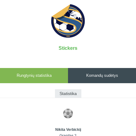
7x7 vasaros
Euro2016
VRFS Futsal
lyga
Vilnius
Cup
Lyga 8x8
Aukštaitijos
Įmonių lyga
senjorų
SFL rudens
čempionatas
taurė
Stickers
Snaigės taurė
Rungtynių statistika
Komandų sudėtys
Statistika
Nikita Verbickij
Granitas 2