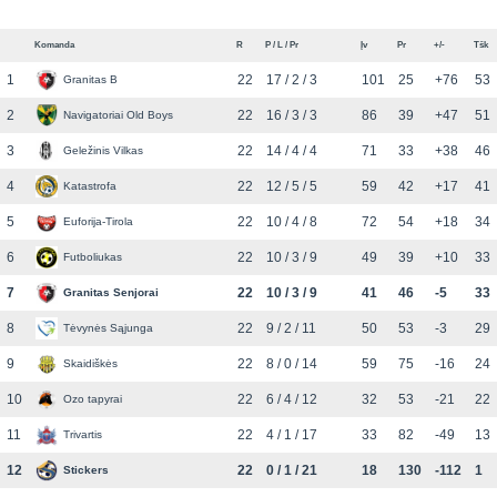
Komanda
R
P / L / Pr
Įv
Pr
+/-
Tšk
1
22
17 / 2 / 3
101
25
+76
53
Granitas B
2
22
16 / 3 / 3
86
39
+47
51
Navigatoriai Old Boys
3
22
14 / 4 / 4
71
33
+38
46
Geležinis Vilkas
4
22
12 / 5 / 5
59
42
+17
41
Katastrofa
5
22
10 / 4 / 8
72
54
+18
34
Euforija-Tirola
6
22
10 / 3 / 9
49
39
+10
33
Futboliukas
7
22
10 / 3 / 9
41
46
-5
33
Granitas Senjorai
8
22
9 / 2 / 11
50
53
-3
29
Tėvynės Sąjunga
9
22
8 / 0 / 14
59
75
-16
24
Skaidiškės
10
22
6 / 4 / 12
32
53
-21
22
Ozo tapyrai
11
22
4 / 1 / 17
33
82
-49
13
Trivartis
12
22
0 / 1 / 21
18
130
-112
1
Stickers