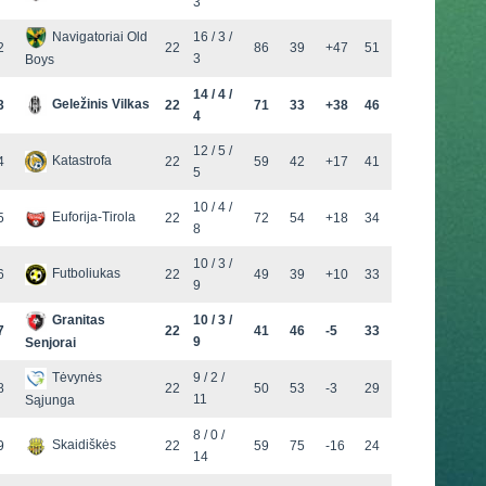
3
Navigatoriai Old
16 / 3 /
2
22
86
39
+47
51
3
Boys
14 / 4 /
Geležinis Vilkas
3
22
71
33
+38
46
4
12 / 5 /
Katastrofa
4
22
59
42
+17
41
5
10 / 4 /
Euforija-Tirola
5
22
72
54
+18
34
8
10 / 3 /
Futboliukas
6
22
49
39
+10
33
9
Granitas
10 / 3 /
7
22
41
46
-5
33
9
Senjorai
Tėvynės
9 / 2 /
8
22
50
53
-3
29
11
Sąjunga
8 / 0 /
Skaidiškės
9
22
59
75
-16
24
14