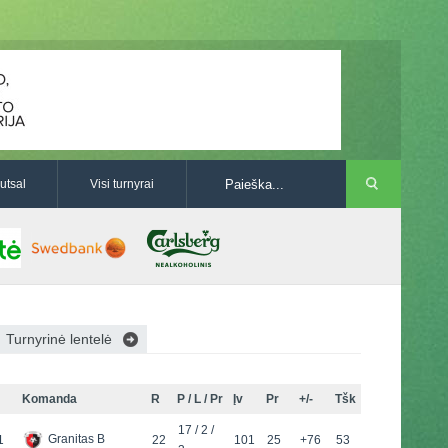
utsal
Visi turnyrai
Turnyrinė lentelė
Komanda
R
P / L / Pr
Įv
Pr
+/-
Tšk
17 / 2 /
Granitas B
1
22
101
25
+76
53