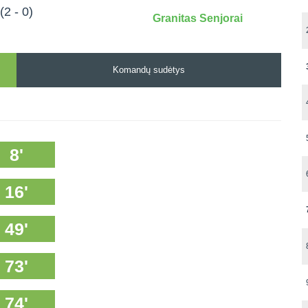
(2 - 0)
Granitas Senjorai
Komandų sudėtys
8'
16'
49'
73'
74'