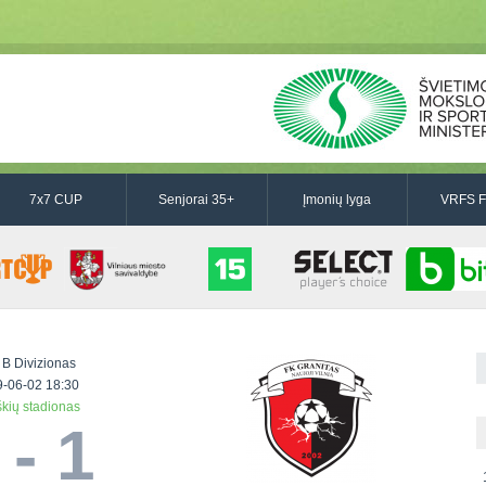
7x7 CUP
Senjorai 35+
Įmonių lyga
VRFS F
 B Divizionas
-06-02 18:30
škių stadionas
 - 1