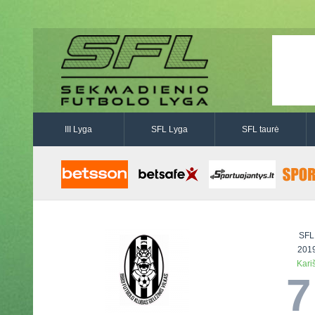
III Lyga
SFL Lyga
SFL taurė
SFL
2019
Kari
7