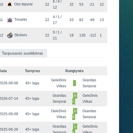
6 / 4 /
Ozo tapyrai
10
22
32
53
-21
22
12
4 / 1 /
Trivartis
11
22
33
82
-49
13
17
0 / 1 /
Stickers
12
22
18
130
-112
1
21
Tarpusavio susitikimai
Data
Turnyras
Rungtynės
Geležinis
Granitas
2026-09-08
45+ lyga
-
Vilkas
Senjorai
Granitas
8-
Geležinis
2026-07-14
45+ lyga
Senjorai
1
Vilkas
Geležinis
0-
Granitas
2025-09-09
45+ lyga
Vilkas
9
Senjorai
Granitas
1-
Geležinis
2025-06-26
45+ lyga
Senjorai
0
Vilkas