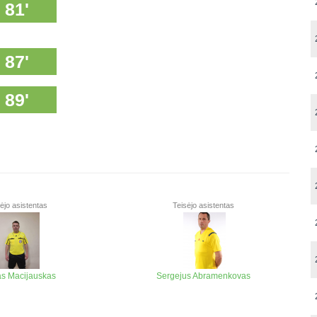
81'
87'
89'
ėjo asistentas
Teisėjo asistentas
as Macijauskas
Sergejus Abramenkovas