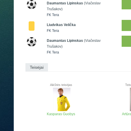
Daumantas Lipinskas
(Viačeslav
Trušakov)
FK Tera
Liudvikas Velička
FK Tera
Daumantas Lipinskas
(Viačeslav
Trušakov)
FK Tera
Teisėjai
Aikštės teisėjas
Teis
Kasparas Guobys
Artūr