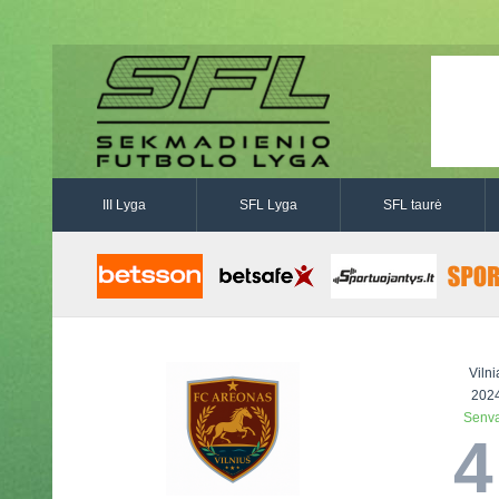
III Lyga
SFL Lyga
SFL taurė
Vilni
2024
Senva
4