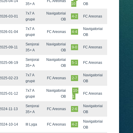
2026-04-14
FC Areonas
35+ A
10
OB
7x7 A
Navigatoriai
2026-03-01
4-2
FC Areonas
grupė
OB
7x7 A
Navigatoriai
2026-01-04
FC Areonas
4-4
grupė
OB
Senjorai
Navigatoriai
2025-09-11
9-0
FC Areonas
35+ A
OB
Senjorai
Navigatoriai
2025-06-19
5-1
FC Areonas
35+ A
OB
7x7 A
Navigatoriai
2025-02-23
FC Areonas
2-7
grupė
OB
7x7 A
Navigatoriai
10-
2025-01-12
FC Areonas
grupė
OB
1
Senjorai
Navigatoriai
2024-11-13
FC Areonas
2-6
35+ A
OB
Navigatoriai
2024-10-14
III Lyga
FC Areonas
4-2
OB