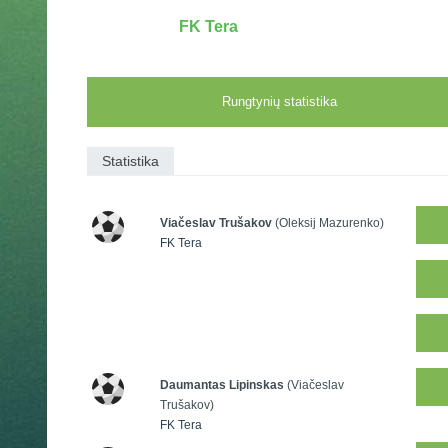
FK Tera
Rungtynių statistika
Statistika
Viačeslav Trušakov
(Oleksij Mazurenko)
FK Tera
Daumantas Lipinskas
(Viačeslav
Trušakov)
FK Tera