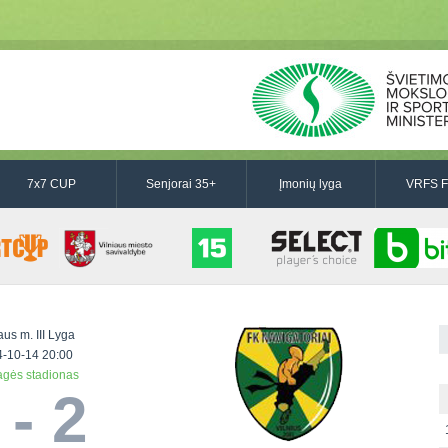
7x7 CUP
Senjorai 35+
Įmonių lyga
VRFS F
aus m. III Lyga
-10-14 20:00
gės stadionas
 - 2