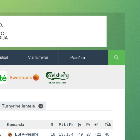
utsal
Visi turnyrai
Turnyrinė lentelė
Komanda
R
P / L / Pr
Įv
Pr
+/-
Tšk
1
ESFA-Versmė
18
13 / 1 / 4
49
27
+22
40