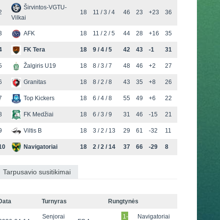
Širvintos-VGTU-
2
18
11 / 3 / 4
46
23
+23
36
Vilkai
3
AFK
18
11 / 2 / 5
44
28
+16
35
4
FK Tera
18
9 / 4 / 5
42
43
-1
31
5
Žalgiris U19
18
8 / 3 / 7
48
46
+2
27
6
Granitas
18
8 / 2 / 8
43
35
+8
26
7
Top Kickers
18
6 / 4 / 8
55
49
+6
22
8
FK Medžiai
18
6 / 3 / 9
31
46
-15
21
9
Viltis B
18
3 / 2 / 13
29
61
-32
11
10
Navigatoriai
18
2 / 2 / 14
37
66
-29
8
Tarpusavio susitikimai
Data
Turnyras
Rungtynės
Senjorai
1-
Navigatoriai