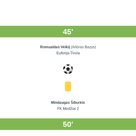
45'
Romualdas Velkij
(Artūras Bazys)
Euforija-Tirola
Mindaugas Šiburkis
FK Medžiai 2
50'