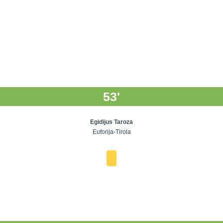
53'
Egidijus Taroza
Euforija-Tirola