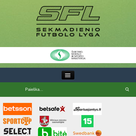
III Lyga
SFL Lyga
SFL taurė
7x7 CUP