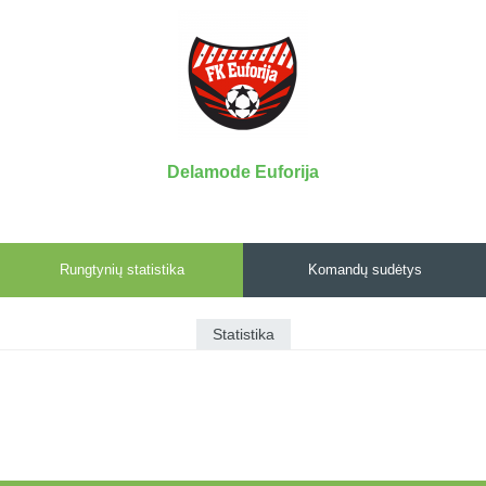
7x7 vasaros
Euro2016
VRFS Futsal
lyga
Vilnius
Cup
Lyga 8x8
Aukštaitijos
Įmonių lyga
senjorų
SFL rudens
čempionatas
taurė
Delamode Euforija
Snaigės taurė
Rungtynių statistika
Komandų sudėtys
Statistika