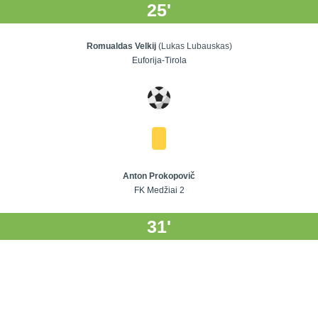
25'
Romualdas Velkij
(Lukas Lubauskas)
Euforija-Tirola
Anton Prokopovič
FK Medžiai 2
31'