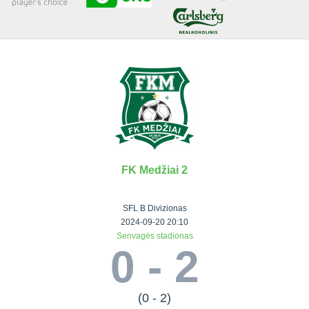
Senjorai 35+
Įmonių lyga
VRFS Futsal
Visi turnyrai
FK Medžiai 2
Lauko
Vaikų ir
Senjorų ir
Vilniaus
futbolas
moterų
salės
futbolas
SFL B Divizionas
futbolas
futbolas
II Lyga
Vilnius World
2024-09-20 20:10
Senvagės stadionas
III Lyga
Cup
Vaikų lyga
Senjorai 35+
0 - 2
SFL Lyga
Mini futbolo
Senjorai 45+
Moterų lyga
SFL taurė
lyga‎
Futsal 45+
VRFS Taurė
Vasaros futbolo
VRFS Futsal
(0 - 2)
7x7 CUP
lyga
Select II