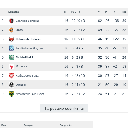
Komanda
R
P / L / Pr
Įv
Pr
+/-
Tšk
1
16
13 / 0 / 3
62
26
+36
39
Granitas Senjorai
2
16
12 / 2 / 2
49
22
+27
38
Ozas
3
16
10 / 5 / 1
46
19
+27
35
Delamode Euforija
4
16
6 / 4 / 6
35
40
-5
22
Top Kickers-DAligner
5
16
6 / 2 / 8
32
36
-4
20
FK Medžiai 2
6
16
5 / 3 / 8
39
37
+2
18
Malanka
7
16
4 / 2 / 10
30
57
-27
14
Kaišiadorys-Baltai
8
16
2 / 4 / 10
21
50
-29
10
Olandai
9
16
2 / 2 / 12
24
51
-27
8
Navigatoriai Old Boys
Tarpusavio susitikimai
Data
Turnyras
Rungtynės