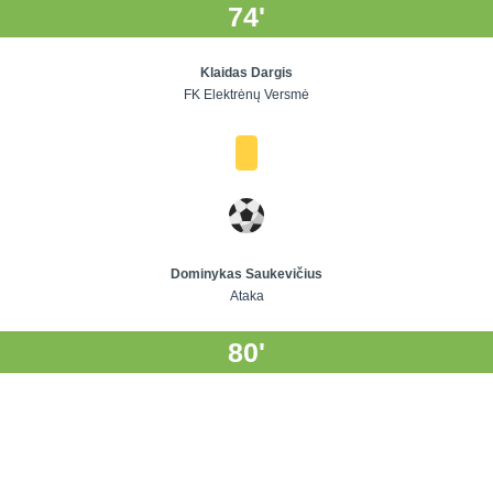
74'
Klaidas Dargis
FK Elektrėnų Versmė
Dominykas Saukevičius
Ataka
80'