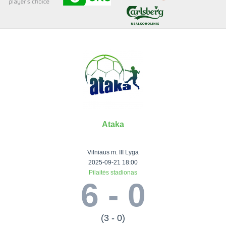
Senjorai 35+
Įmonių lyga
VRFS Futsal
Visi turnyrai
Ataka
Lauko
Vaikų ir
Senjorų ir
Vilniaus
futbolas
moterų
salės
futbolas
Vilniaus m. III Lyga
futbolas
futbolas
II Lyga
Vilnius World
2025-09-21 18:00
Pilaitės stadionas
III Lyga
Cup
Vaikų lyga
Senjorai 35+
6 - 0
SFL Lyga
Mini futbolo
Senjorai 45+
Moterų lyga
SFL taurė
lyga‎
Futsal 45+
VRFS Taurė
Vasaros futbolo
VRFS Futsal
(3 - 0)
7x7 CUP
lyga
Select II