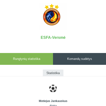
7x7 vasaros
Euro2016
VRFS Futsal
lyga
Vilnius
Cup
Lyga 8x8
Aukštaitijos
Įmonių lyga
senjorų
SFL rudens
čempionatas
taurė
ESFA-Versmė
Snaigės taurė
Rungtynių statistika
Komandų sudėtys
Statistika
Motiejus Jankauskas
Ataka