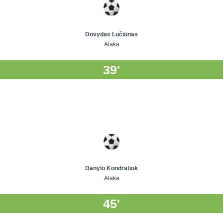
Dovydas Lučiūnas
Ataka
39'
Danylo Kondratiuk
Ataka
45'