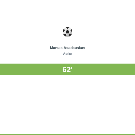
Mantas Asadauskas
Ataka
62'