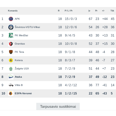
Komanda
R
P / L / Pr
Įv
Pr
+/-
Tšk
1
18
15 / 0 / 3
67
23
+44
45
AFK
2
18
12 / 0 / 6
54
26
+28
36
Širvintos-VGTU-Vilkai
3
18
9 / 4 / 5
43
30
+13
31
FK Medžiai
4
18
10 / 0 / 8
52
37
+15
30
Granitas
5
18
9 / 1 / 8
44
48
-4
28
FK Tera
6
18
8 / 3 / 7
39
46
-7
27
Ketera
7
18
7 / 2 / 9
51
44
+7
23
Žalgiris U19
8
18
7 / 2 / 9
37
49
-12
23
Ataka
9
18
4 / 2 / 12
36
77
-41
14
Viltis B
10
18
1 / 2 / 15
22
65
-43
5
ESFA-Versmė
Tarpusavio susitikimai