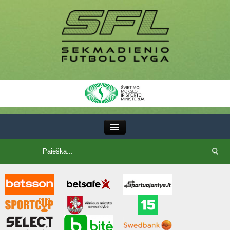
III Lyga
SFL Lyga
SFL taurė
7x7 CUP