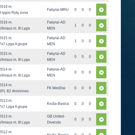
2016 m.
Fakyrai-MRU
0
0
0
II lygos Rytų zona
2016 m.
Fakyrai-AD
1
0
0
Vilniaus m. III Lyga
MEN
2015 m.
Fakyrai-AD
1
0
0
7x7 Lyga A grupė
MEN
2015 m.
Fakyrai-AD
0
0
0
Vilniaus m. III Lyga
MEN
2014 m.
Fakyrai-AD
0
0
0
Vilniaus m. III Lyga
MEN
2014 m.
FK Medžiai
0
0
0
SFL B2 divizionas
2013 m.
Kruša-Basica
0
0
0
7x7 Lyga A grupė
2013 m.
GB United-
0
0
0
Vilniaus m. III Lyga
Divenda
2012 m.