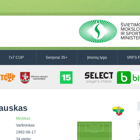
7x7 CUP
Senjorai 35+
Įmonių lyga
VRFS F
auskas
Medikas
Vartininkas
1992-06-17
34 metai