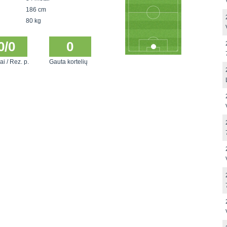
186 cm
80 kg
0/0
0
ai / Rez. p.
Gauta kortelių