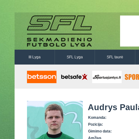
III Lyga
SFL Lyga
SFL taurė
Audrys Paul
Komanda:
Pozicija:
Gimimo data:
Amžius