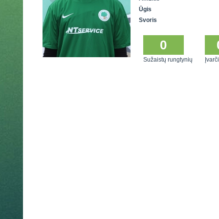
Ūgis
Svoris
0
Sužaistų rungtynių
Įvarči