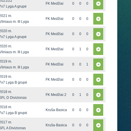
2021/22
FK Medžiai
0
0
0
7x7 Lyga A grupė
2021 m.
FK Medžiai
0
0
0
Vilniaus m. III Lyga
2020 m.
FK Medžiai
0
0
0
7x7 Lyga A grupė
2020 m.
FK Medžiai
0
1
0
Vilniaus m. III Lyga
2019 m.
FK Medžiai
0
0
1
Vilniaus m. III Lyga
2019 m.
FK Medžiai
0
0
0
7x7 Lyga B grupė
2018 m.
FK Medžiai 2
0
1
0
SFL D Divizionas
2018 m.
Kruša-Basica
0
0
0
7x7 Lyga B grupė
2017 m.
Kruša-Basica
0
0
0
SFL A Divizionas