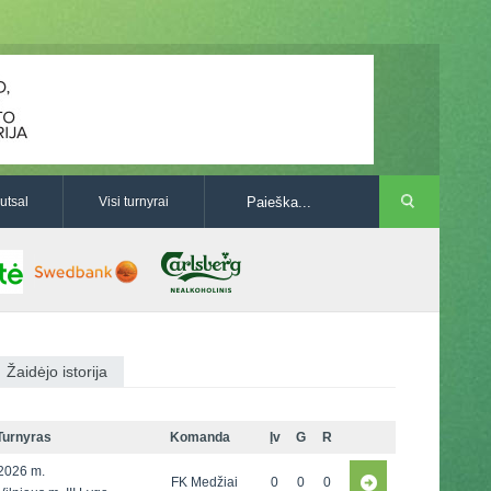
utsal
Visi turnyrai
Žaidėjo istorija
Turnyras
Komanda
Įv
G
R
2026 m.
FK Medžiai
0
0
0